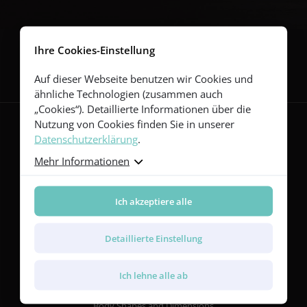
Folgen Sie uns
Ihre Cookies-Einstellung
Auf dieser Webseite benutzen wir Cookies und
ähnliche Technologien (zusammen auch
„Cookies“). Detaillierte Informationen über die
Nutzung von Cookies finden Sie in unserer
Datenschutzerklärung
.
Gitarren
Mehr Informationen
Red Series
Yellow Series
Ich akzeptiere alle
Green Series
Blue Series
Violet Series
Detaillierte Einstellung
Rainbow Series
Ich lehne alle ab
Merkmale
Body Shapes and Dimensions