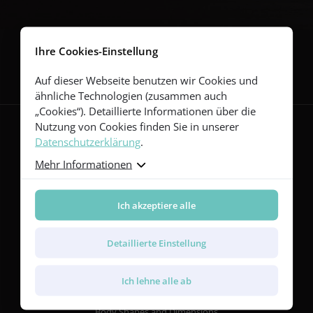
Folgen Sie uns
Ihre Cookies-Einstellung
Auf dieser Webseite benutzen wir Cookies und
ähnliche Technologien (zusammen auch
„Cookies“). Detaillierte Informationen über die
Nutzung von Cookies finden Sie in unserer
Datenschutzerklärung
.
Gitarren
Mehr Informationen
Red Series
Yellow Series
Ich akzeptiere alle
Green Series
Blue Series
Violet Series
Detaillierte Einstellung
Rainbow Series
Ich lehne alle ab
Merkmale
Body Shapes and Dimensions