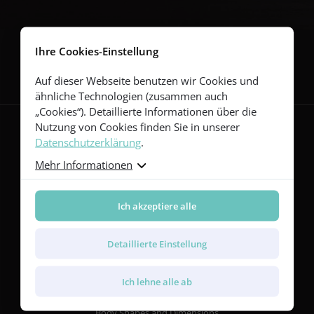
Folgen Sie uns
Ihre Cookies-Einstellung
Auf dieser Webseite benutzen wir Cookies und
ähnliche Technologien (zusammen auch
„Cookies“). Detaillierte Informationen über die
Nutzung von Cookies finden Sie in unserer
Datenschutzerklärung
.
Gitarren
Mehr Informationen
Red Series
Yellow Series
Ich akzeptiere alle
Green Series
Blue Series
Violet Series
Detaillierte Einstellung
Rainbow Series
Ich lehne alle ab
Merkmale
Body Shapes and Dimensions