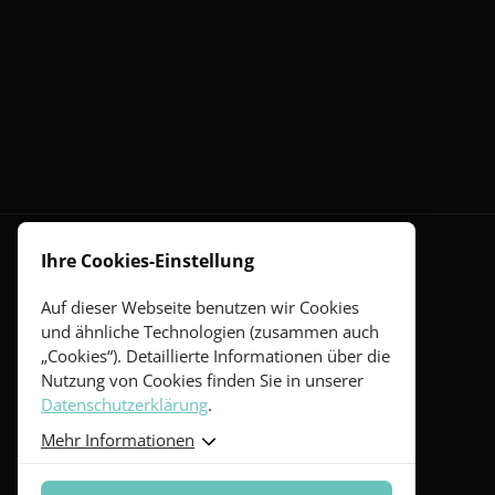
Ihre Cookies-Einstellung
Gitarren
Auf dieser Webseite benutzen wir Cookies
und ähnliche Technologien (zusammen auch
Red Series
„Cookies“). Detaillierte Informationen über die
Yellow Series
Green Series
Nutzung von Cookies finden Sie in unserer
Blue Series
Datenschutzerklärung
.
Violet Series
Mehr Informationen
Rainbow Series