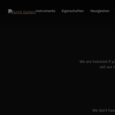
Instrumente
Eigenschaften
Neuigkeiten
We are honored if yo
sell our
We don’t have