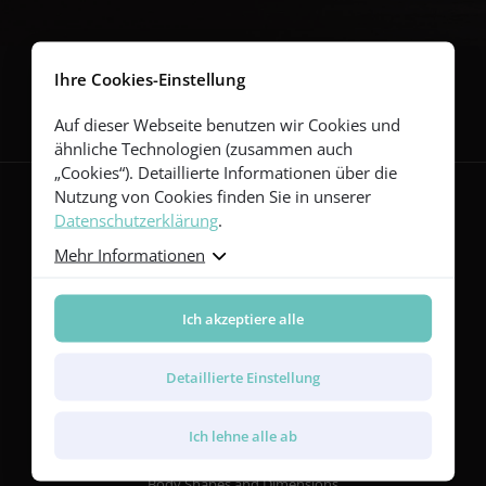
Folgen Sie uns
Ihre Cookies-Einstellung
Auf dieser Webseite benutzen wir Cookies und
ähnliche Technologien (zusammen auch
„Cookies“). Detaillierte Informationen über die
Nutzung von Cookies finden Sie in unserer
Datenschutzerklärung
.
Gitarren
Mehr Informationen
Red Series
Yellow Series
Ich akzeptiere alle
Green Series
Blue Series
Violet Series
Detaillierte Einstellung
Rainbow Series
Ich lehne alle ab
Merkmale
Body Shapes and Dimensions