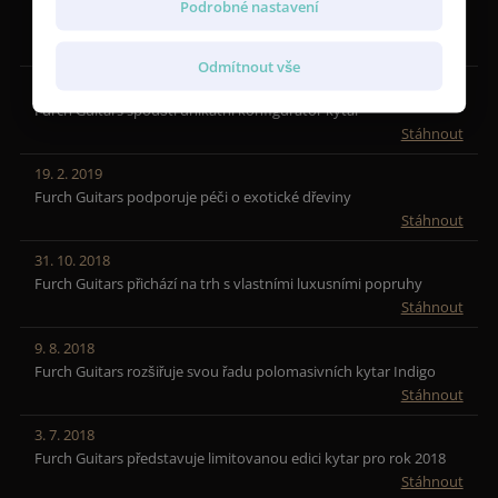
Podrobné nastavení
Furch rozšiřuje kytarovou řadu Blue o modely ze zebrana
Stáhnout
Odmítnout vše
15. 3. 2019
Furch Guitars spouští unikátní konfigurátor kytar
Stáhnout
19. 2. 2019
Furch Guitars podporuje péči o exotické dřeviny
Stáhnout
31. 10. 2018
Furch Guitars přichází na trh s vlastními luxusními popruhy
Stáhnout
9. 8. 2018
Furch Guitars rozšiřuje svou řadu polomasivních kytar Indigo
Stáhnout
3. 7. 2018
Furch Guitars představuje limitovanou edici kytar pro rok 2018
Stáhnout