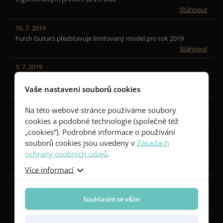
Stáhnout
16. 7. 2019
Furch Guitars představuje limitovaný model pro rok 2019
Stáhnout
3. 7. 2019
Furch Guitars otevírá americkou centrálu v Nashvillu
Stáhnout
Vaše nastavení souborů cookies
19. 6. 2019
Na této webové stránce používáme soubory
Furch Guitars uvádí nové exotické modely z padouku
cookies a podobné technologie (společně též
Stáhnout
„cookies“). Podrobné informace o používání
souborů cookies jsou uvedeny v
Zásadách
17. 5. 2019
ochrany osobních údajů
.
Furch Guitars uvádí nové modely nejvyšší řady Red Series
Stáhnout
Více informací
26. 4. 2019
Nové modely Furch Masters Choice - nechte se inspirovat mistry
Souhlasím se vším
Stáhnout
4. 4. 2019