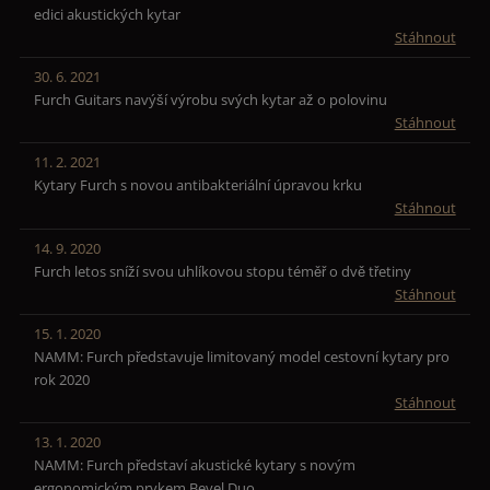
edici akustických kytar
Stáhnout
30. 6. 2021
Furch Guitars navýší výrobu svých kytar až o polovinu
Stáhnout
11. 2. 2021
Kytary Furch s novou antibakteriální úpravou krku
Stáhnout
14. 9. 2020
Furch letos sníží svou uhlíkovou stopu téměř o dvě třetiny
Stáhnout
15. 1. 2020
NAMM: Furch představuje limitovaný model cestovní kytary pro
rok 2020
Stáhnout
13. 1. 2020
NAMM: Furch představí akustické kytary s novým
ergonomickým prvkem Bevel Duo