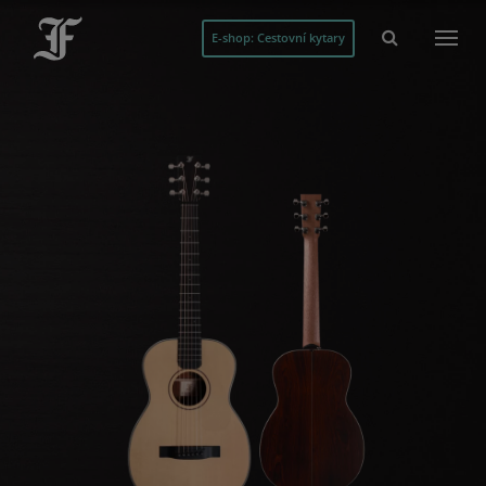
E-shop: Cestovní kytary