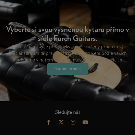
Vyberte si svou vysněnou kytaru přímo v
sídle Furch Guitars.
Zašlete nám svoje požadavky a náš zkušený produktový
specialista vám připraví nástroje k vyzkoušení podle vašich
přání přímo v našem showroomu ve Velkých Němčicích.
Osobní prodej
Sledujte nás