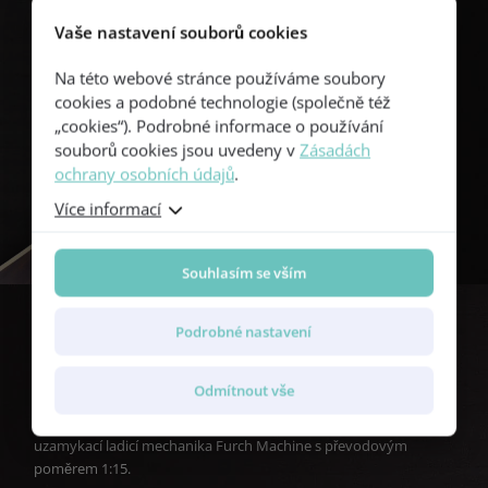
Vaše nastavení souborů cookies
Na této webové stránce používáme soubory
cookies a podobné technologie (společně též
„cookies“). Podrobné informace o používání
souborů cookies jsou uvedeny v
Zásadách
ochrany osobních údajů
.
Více informací
Souhlasím se vším
Podrobné nastavení
Speciální ladicí mechanika
Odmítnout vše
Vysoce kvalitní ladění nástroje i po opětovném složení zajišťuje
uzamykací ladicí mechanika Furch Machine s převodovým
poměrem 1:15.