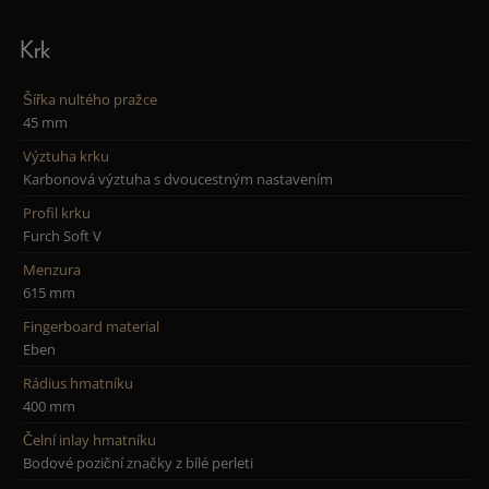
Krk
Šířka nultého pražce
45 mm
Výztuha krku
Karbonová výztuha s dvoucestným nastavením
Profil krku
Furch Soft V
Menzura
615 mm
Fingerboard material
Eben
Rádius hmatníku
400 mm
Čelní inlay hmatníku
Bodové poziční značky z bílé perleti