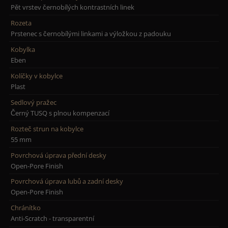
Pět vrstev černobílých kontrastních linek
Rozeta
Prstenec s černobílými linkami a výložkou z padouku
Kobylka
Eben
Kolíčky v kobylce
Plast
Sedlový pražec
Černý TUSQ s plnou kompenzací
Rozteč strun na kobylce
55 mm
Povrchová úprava přední desky
Open-Pore Finish
Povrchová úprava lubů a zadní desky
Open-Pore Finish
Chránítko
Anti-Scratch - transparentní