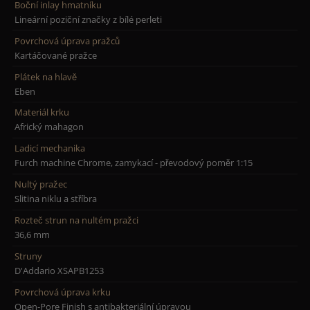
Boční inlay hmatníku
Lineární poziční značky z bílé perleti
Povrchová úprava pražců
Kartáčované pražce
Plátek na hlavě
Eben
Materiál krku
Africký mahagon
Ladicí mechanika
Furch machine Chrome, zamykací - převodový poměr 1:15
Nultý pražec
Slitina niklu a stříbra
Rozteč strun na nultém pražci
36,6 mm
Struny
D'Addario XSAPB1253
Povrchová úprava krku
Open-Pore Finish s antibakteriální úpravou