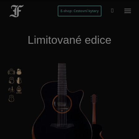
E-shop: Cestovní kytary
Limitované edice