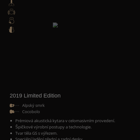
2019 Limited Edition
Alpský smrk
Cocobolo
Prémiová akustická kytara v celomasivním provedení.
Špičkové výrobní postupy a technologie.
Tvar těla GS s výřezem.
Speciální ladění přední a zadní desky.