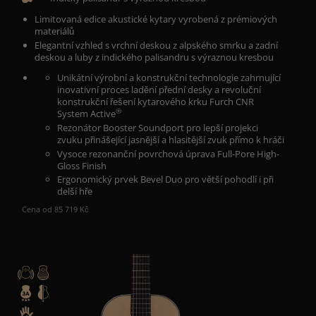
Limitovaná edice akustické kytary vyrobená z prémiových
materiálů
Elegantní vzhled s vrchní deskou z alpského smrku a zadní
deskou a luby z indického palisandru s výraznou kresbou
Unikátní výrobní a konstrukční technologie zahrnující
inovativní proces ladění přední desky a revoluční
konstrukční řešení kytarového krku Furch CNR
®
System Active
Rezonátor Booster Soundport pro lepší projekci
zvuku přinášející jasnější a hlasitější zvuk přímo k hráči
Vysoce rezonanční povrchová úprava Full-Pore High-
Gloss Finish
Ergonomický prvek Bevel Duo pro větší pohodlí i při
delší hře
Cena od 85 719 Kč