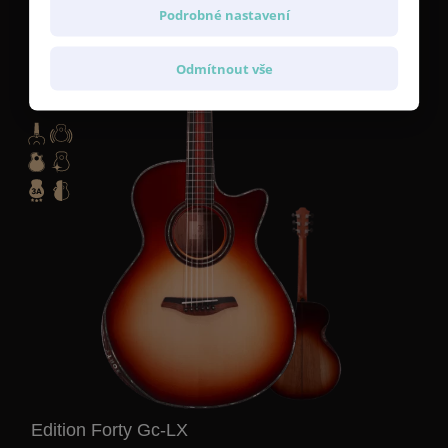
Podrobné nastavení
Cestovní obal velikosti běžného příručního batůžku.
Cena od 63 449 Kč
Odmítnout vše
Edition Forty Gc-LX