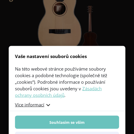
Vaše nastavení souborů cookies
Na této webové stránce používáme soubory
LJ 11-SC Limited Edition
cookies a podobné technologie (společně též
Smrk Sitka
„cookies“). Podrobné informace o používání
Cocobolo
souborů cookies jsou uvedeny v
Zásadách
ochrany osobních údajů
.
Jedinečná rozložitelná cestovní kytara v celomasivním
provedení, vyrobena v limitované edici 40 kusů.
Více informací
Unikátní výrobní a konstrukční technologie individuálního
ladění přední desky a karbonové výztuže krku.
Po opětovném složení zůstává kytara výborně naladěná.
Souhlasím se vším
Uzamykací ladící mechanika
Prémiový vzhled podtržený lemováním těla z umělé
slonoviny a bodovými pozičními značkami z bílé perletě.