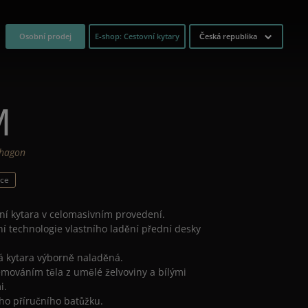
Osobní prodej
E-shop: Cestovní kytary
Česká republika
M
ahagon
ace
vní kytara v celomasivním provedení.
ní technologie vlastního ladění přední desky
á kytara výborně naladěná.
mováním těla z umělé želvoviny a bílými
i.
ého příručního batůžku.