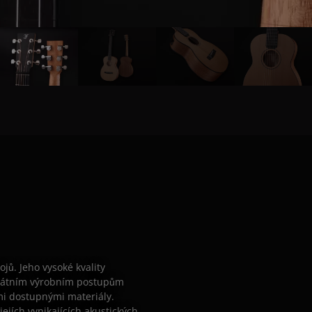
jů. Jeho vysoké kvality
ikátním výrobním postupům
mi dostupnými materiály.
jejích vynikajících akustických