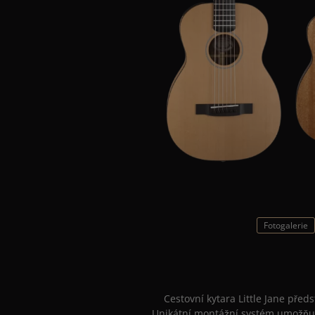
Fotogalerie
Cestovní kytara Little Jane před
Unikátní montážní systém umožňuje