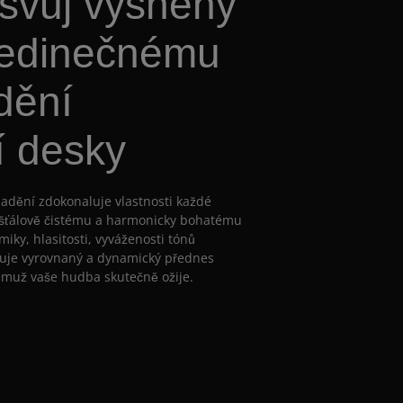
svůj vysněný
jedinečnému
dění
í desky
ladění zdokonaluje vlastnosti každé
řišťálově čistému a harmonicky bohatému
iky, hlasitosti, vyváženosti tónů
išťuje vyrovnaný a dynamický přednes
emuž vaše hudba skutečně ožije.