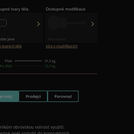
upné tvary těla
Dostupné modifikace
ittle Jane
Nezvoleno
o tvarech těla
Více o modifikacích
Před
31,5 kg
Po 2020
12,5 kg
prodej
Prodejci
Porovnat
bníkům obrovskou volnost využití.
ledně opět rozložit do kompaktních