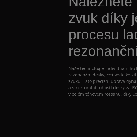
Nalezněte 
zvuk díky 
procesu la
rezonančn
Naše technologie individuálního 
rezonanční desky, což vede ke k
zvuku. Tato precizní úprava dynam
a strukturální tuhosti desky zaj
v celém tónovém rozsahu, díky č