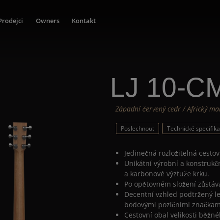
Prodejci
Owners
Kontakt
LJ 10-C
Západní červený cedr / Africký m
Poslechnout
Technické specifik
Jedinečná rozložitelná cesto
Unikátní výrobní a konstrukč
a karbonové výztuže krku.
Po opětovném složení zůstáv
Decentní vzhled podtržený le
bodovými pozičními značkam
Cestovní obal velikosti běžn