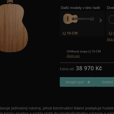
Další modely v této řadě
Dost
LJ 10-CM
LJ
L
Více 
Uhlíková stopa LJ 10-CM
Zjistit více
38 970 Kč
Cena od
Koupit nyní
Osobní 
stavuje jedinečný nástroj, jehož konstrukční řešení poskytuje hude
 kytaru snadno a rychle složit do plnohodnotného nástroje a nás