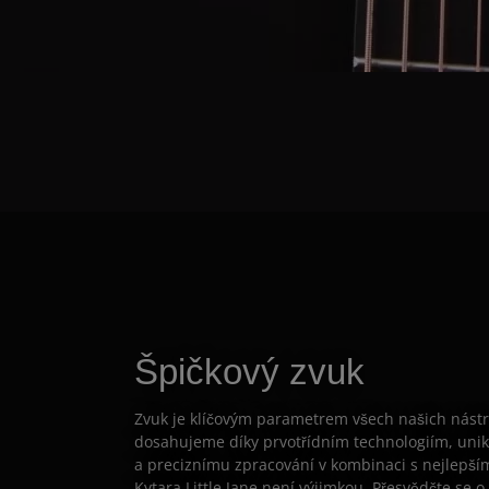
Špičkový zvuk
Zvuk je klíčovým parametrem všech našich nástro
dosahujeme díky prvotřídním technologiím, un
a preciznímu zpracování v kombinaci s nejlepší
Kytara Little Jane není výjimkou. Přesvědčte se o 