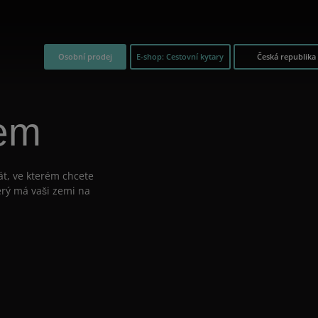
Osobní prodej
E-shop: Cestovní kytary
Česká republika
cem
át, ve kterém chcete
erý má vaši zemi na