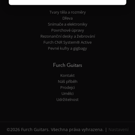
Vlastnosti
Tvary těla a rozměry
Dřeva
Snímače a elektroniky
Povrchové úpravy
Rezonanční desky a žebrování
Furch CNR System® Active
Pevné kufry a gigbagy
Furch Guitars
Kontakt
Náš příběh
Prodejci
Umělci
Udržitelnost
©2026 Furch Guitars. Všechna práva vyhrazena. |
Nastavení