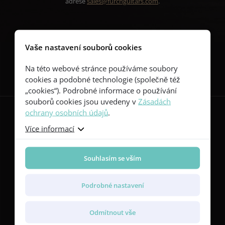
adrese
sales@furchguitars.com
.
Vaše nastavení souborů cookies
Sledujte nás
Na této webové stránce používáme soubory
cookies a podobné technologie (společně též
„cookies“). Podrobné informace o používání
souborů cookies jsou uvedeny v
Zásadách
ochrany osobních údajů
.
Více informací
Kytary
Red Series
Souhlasím se vším
Yellow Series
Green Series
Blue Series
Podrobné nastavení
Violet Series
Rainbow Series
Odmítnout vše