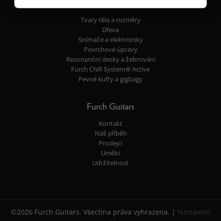
Vlastnosti
Tvary těla a rozměry
Dřeva
Snímače a elektroniky
Povrchové úpravy
Rezonanční desky a žebrování
Furch CNR System® Active
Pevné kufry a gigbagy
Furch Guitars
Kontakt
Náš příběh
Prodejci
Umělci
Udržitelnost
©2026 Furch Guitars. Všechna práva vyhrazena. |
Nastavení