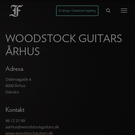
E-shop: Cestovní kytary
WOODSTOCK GUITARS
ÅRHUS
Adresa
Odensegade 4
8000 Århus
Dánsko
Kontakt
86 12 21 89
aarhus@woodstockguitars.dk
www.woodstockguitars.dk