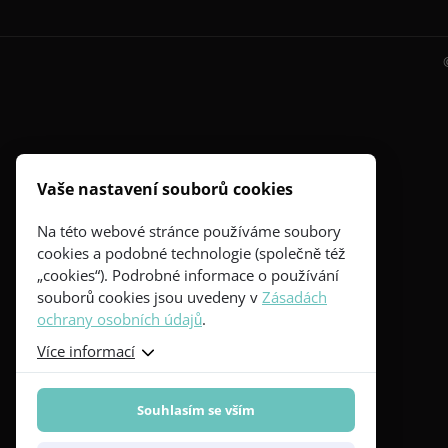
Vaše nastavení souborů cookies
Na této webové stránce používáme soubory
cookies a podobné technologie (společně též
„cookies“). Podrobné informace o používání
souborů cookies jsou uvedeny v
Zásadách
ochrany osobních údajů
.
Více informací
Souhlasím se vším