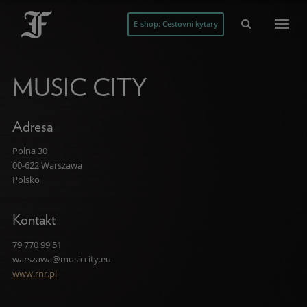
E-shop: Cestovní kytary
MUSIC CITY
Adresa
Polna 30
00-622 Warszawa
Polsko
Kontakt
79 770 99 51
warszawa@musiccity.eu
www.rnr.pl