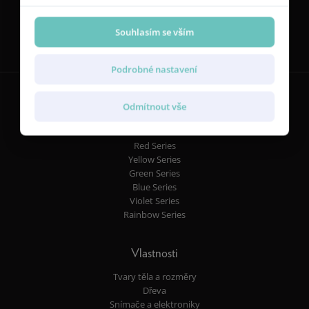
Sledujte nás
Souhlasím se vším
Podrobné nastavení
Odmítnout vše
Kytary
Red Series
Yellow Series
Green Series
Blue Series
Violet Series
Rainbow Series
Vlastnosti
Tvary těla a rozměry
Dřeva
Snímače a elektroniky