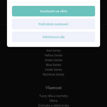
Sledujte nás
Souhlasím se vším
Podrobné nastavení
Odmítnout vše
Kytary
Red Series
Yellow Series
Green Series
Blue Series
Violet Series
Rainbow Series
Vlastnosti
Tvary těla a rozměry
Dřeva
Snímače a elektroniky