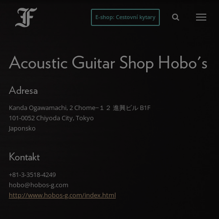
E-shop: Cestovní kytary
Acoustic Guitar Shop Hobo's
Adresa
Kanda Ogawamachi, 2 Chome−１２ 進興ビル B1F
101-0052 Chiyoda City, Tokyo
Japonsko
Kontakt
+81-3-3518-4249
hobo@hobos-g.com
http://www.hobos-g.com/index.html