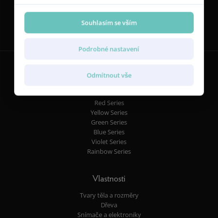
Sledujte nás
Souhlasím se vším
Podrobné nastavení
Odmítnout vše
Kytary
Red Series
Yellow Series
Green Series
Blue Series
Violet Series
Rainbow Series
Vlastnosti
Tvary těla a rozměry
Dřeva
Snímače a elektroniky