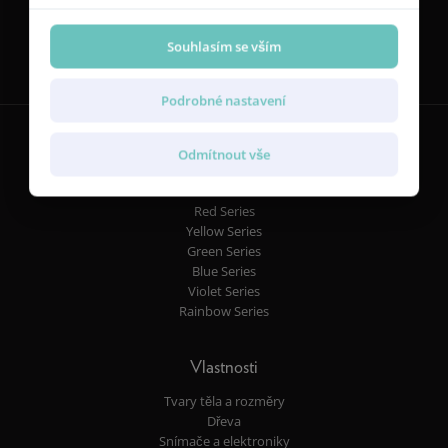
Sledujte nás
Souhlasím se vším
Podrobné nastavení
Odmítnout vše
Kytary
Red Series
Yellow Series
Green Series
Blue Series
Violet Series
Rainbow Series
Vlastnosti
Tvary těla a rozměry
Dřeva
Snímače a elektroniky