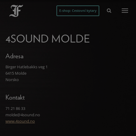
E-shop: Cestovní kytary
4SOUND MOLDE
Adresa
Birger Hatlebakks veg 1
6415 Molde
Norsko
Kontakt
71 21 86 33
molde@4sound.no
www.4sound.no