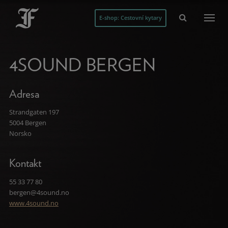
E-shop: Cestovní kytary
4SOUND BERGEN
Adresa
Strandgaten 197
5004 Bergen
Norsko
Kontakt
55 33 77 80
bergen@4sound.no
www.4sound.no