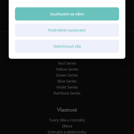
Sledujte nás
Souhlasím se vším
Podrobné nastavení
Odmítnout vše
Kytary
Red Series
Yellow Series
Green Series
Blue Series
Violet Series
Rainbow Series
Vlastnosti
Tvary těla a rozměry
Dřeva
Snímače a elektroniky