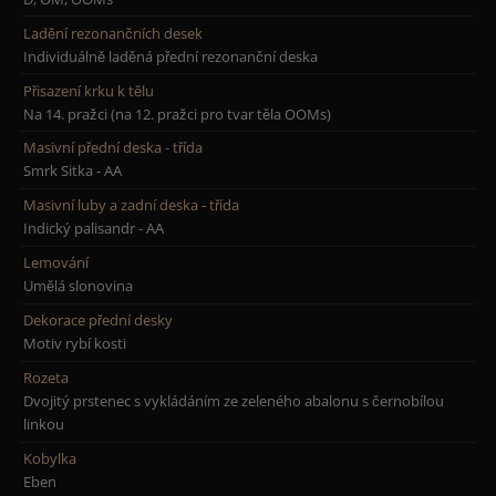
Ladění rezonančních desek
Individuálně laděná přední rezonanční deska
Přisazení krku k tělu
Na 14. pražci (na 12. pražci pro tvar těla OOMs)
Masivní přední deska - třída
Smrk Sitka - AA
Masivní luby a zadní deska - třída
Indický palisandr - AA
Lemování
Umělá slonovina
Dekorace přední desky
Motiv rybí kosti
Rozeta
Dvojitý prstenec s vykládáním ze zeleného abalonu s černobílou
linkou
Kobylka
Eben