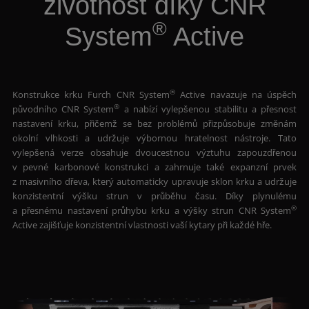
životnost díky CNR
®
System
Active
®
Konstrukce krku Furch CNR System
Active navazuje na úspěch
®
původního CNR System
a nabízí vylepšenou stabilitu a přesnost
nastavení krku, přičemž se bez problémů přizpůsobuje změnám
okolní vlhkosti a udržuje výbornou hratelnost nástroje. Tato
vylepšená verze obsahuje dvoucestnou výztuhu zapouzdřenou
v pevné karbonové konstrukci a zahrnuje také expanzní prvek
z masivního dřeva, který automaticky upravuje sklon krku a udržuje
konzistentní výšku strun v průběhu času. Díky plynulému
®
a přesnému nastavení průhybu krku a výšky strun CNR System
Active zajišťuje konzistentní vlastnosti vaší kytary při každé hře.