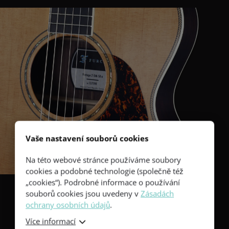
Vaše nastavení souborů cookies
Na této webové stránce používáme soubory
cookies a podobné technologie (společně též
„cookies“). Podrobné informace o používání
souborů cookies jsou uvedeny v
Zásadách
ochrany osobních údajů
.
Špičková ladicí
Více informací