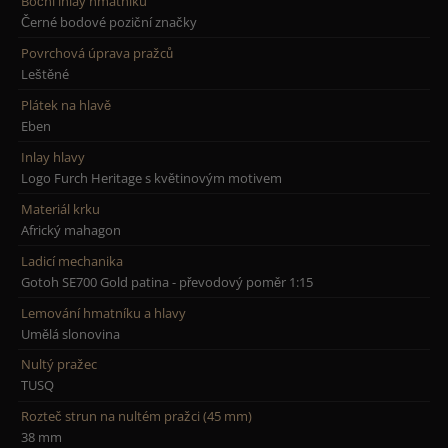
Boční inlay hmatníku
Černé bodové poziční značky
Povrchová úprava pražců
Leštěné
Plátek na hlavě
Eben
Inlay hlavy
Logo Furch Heritage s květinovým motivem
Materiál krku
Africký mahagon
Ladicí mechanika
Gotoh SE700 Gold patina - převodový poměr 1:15
Lemování hmatníku a hlavy
Umělá slonovina
Nultý pražec
TUSQ
Rozteč strun na nultém pražci (45 mm)
38 mm