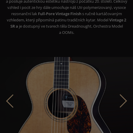
a posiluje autentickou estetiku nástrojů z počátku 20. století. Celkový
vzhled i pocit ze hry dále umocňuje náš UV-polymerizovaný, vysoce
rezonanční lak
Full-Pore Vintage Finish
s ručně kartáčovaným
vzhledem, který připomíná patinu tradičních kytar. Model
Vintage 2
SR a
je dostupný ve tvarech těla Dreadnought, Orchestra Model
a OOMs.