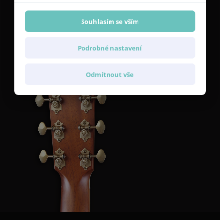
mechanika
Souhlasím se vším
Špičkové ladění kytary zajišťuje ladicí mechanika
Gotoh SE700
Gold Patina
s převodovým poměrem 1:15.
Podrobné nastavení
Odmítnout vše