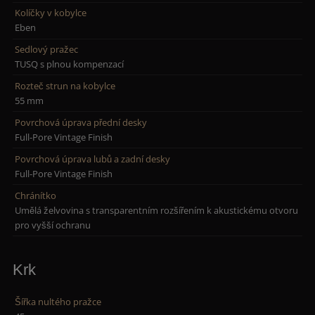
Kolíčky v kobylce
Eben
Sedlový pražec
TUSQ s plnou kompenzací
Rozteč strun na kobylce
55 mm
Povrchová úprava přední desky
Full-Pore Vintage Finish
Povrchová úprava lubů a zadní desky
Full-Pore Vintage Finish
Chránítko
Umělá želvovina s transparentním rozšířením k akustickému otvoru
pro vyšší ochranu
Krk
Šířka nultého pražce