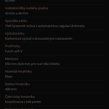
45 mm
Volitelné šířky nultého pražce
43 mm a 48 mm
Spoj těla a krku
CNR System® Active s automatickou regulací dohmatu
Výztuha krku
Karbonová výztuž s dvoucestným nastavením
Profil krku
Furch soft V
Menzura
650 mm (624 mm pro tvar těla OOMs)
Materiál hmatníku
Eben
Rádius hmatníku
400 mm
Čelní inlay hmatníku
Kosočtverce z bílé perleti