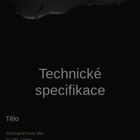
Technické
specifikace
Tělo
Dostupné tvary těla
D, OM, OOMs