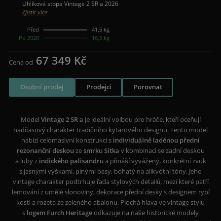
Uhlíková stopa Vintage 2 SR a 2026
Zjistit více
Před
41,5 kg
Po 2020
16,5 kg
67 349 Kč
Cena od
Osobní prodej
Prodejci
Porovnat
Model
Vintage 2 SR a
je ideální volbou pro hráče, kteří oceňují
nadčasový charakter tradičního kytarového designu. Tento model
nabízí celomasivní konstrukci s
individuálně laděnou přední
rezonanční deskou
ze
smrku Sitka
v kombinaci se zadní deskou
a luby z
indického palisandru
a přináší vyvážený, konkrétní zvuk
s jasnými výškami, plnými basy, bohatý na alikvótní tóny. Jeho
vintage charakter podtrhuje řada stylových detailů, mezi které patří
lemování z umělé slonoviny, dekorace přední desky s designem rybí
kosti a rozeta ze zeleného abalonu. Plochá hlava ve vintage stylu
s
logem Furch Heritage
odkazuje na naše historické modely