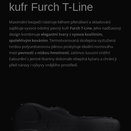
kufr Furch T-Line
Maximální bezpečí nástroje během přenášení a skladování
zajišťuje vysoce odolný pevný kufr
Furch T-Line
. Jeho nadčasový
design kombinuje
elegantní tvary
s
vysoce kvalitním,
spolehlivým kováním
. Termotvarovaná skořepina vyztužená
tvrdou polyuretanovou pěnou poskytuje ideální rovnováhu
mezi
pevností
a
nízkou hmotností
, zatímco luxusní vnitřní
čalounění z jemné tkaniny dokonale obepíná kytaru a chrání ji
před nárazy i výkyvy vnějšího prostředí.