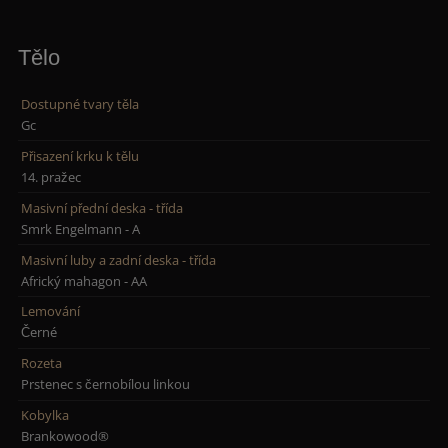
Tělo
Dostupné tvary těla
Gc
Přisazení krku k tělu
14. pražec
Masivní přední deska - třída
Smrk Engelmann - A
Masivní luby a zadní deska - třída
Africký mahagon - AA
Lemování
Černé
Rozeta
Prstenec s černobílou linkou
Kobylka
Brankowood®