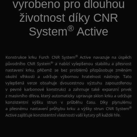
vyrobeno pro dlouhou
životnost díky CNR
®
System
Active
®
Konstrukce krku Furch CNR System
Active navazuje na úspěch
®
původního CNR System
a nabízí vylepšenou stabilitu a přesnost
nastavení krku, přičemž se bez problémů přizpůsobuje změnám
okolní vlhkosti a udržuje výbornou hratelnost nástroje. Tato
vylepšená verze obsahuje dvoucestnou výztuhu zapouzdřenou
v pevné karbonové konstrukci a zahrnuje také expanzní prvek
z masivního dřeva, který automaticky upravuje sklon krku a udržuje
konzistentní výšku strun v průběhu času. Díky plynulému
®
a přesnému nastavení průhybu krku a výšky strun CNR System
Active zajišťuje konzistentní vlastnosti vaší kytary při každé hře.