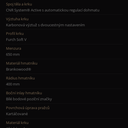
Spoj těla a krku
CNR System® Active s automatickou regulací dohmatu
Výztuha krku
Karbonová výztuž s dvoucestným nastavením
Profil krku
Furch Soft V
Menzura
650 mm
Materiál hmatníku
Brankowood®
Rádius hmatníku
400 mm
Boční inlay hmatníku
Bílé bodové poziční značky
Povrchová úprava pražců
Kartáčované
Materiál krku