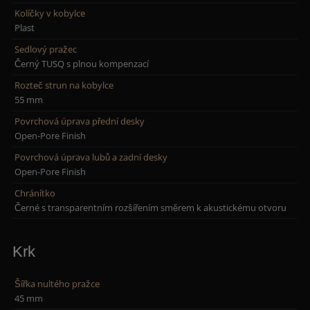
Kolíčky v kobylce
Plast
Sedlový pražec
Černý TUSQ s plnou kompenzací
Rozteč strun na kobylce
55 mm
Povrchová úprava přední desky
Open-Pore Finish
Povrchová úprava lubů a zadní desky
Open-Pore Finish
Chránítko
Černé s transparentním rozšířením směrem k akustickému otvoru
Krk
Šířka nultého pražce
45 mm