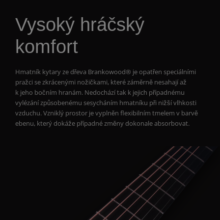
Vysoký hráčský
komfort
Hmatník kytary ze dřeva Brankowood® je opatřen speciálními
pražci se zkrácenými nožičkami, které záměrně nesahají až
k jeho bočním hranám. Nedochází tak k jejich případnému
vylézání způsobenému sesycháním hmatníku při nižší vlhkosti
vzduchu. Vzniklý prostor je vyplněn flexibilním tmelem v barvě
ebenu, který dokáže případné změny dokonale absorbovat.