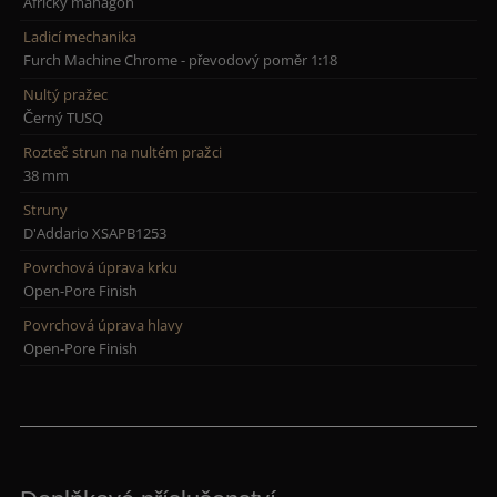
Africký mahagon
Ladicí mechanika
Furch Machine Chrome - převodový poměr 1:18
Nultý pražec
Černý TUSQ
Rozteč strun na nultém pražci
38 mm
Struny
D'Addario XSAPB1253
Povrchová úprava krku
Open-Pore Finish
Povrchová úprava hlavy
Open-Pore Finish