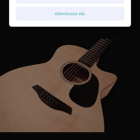
Přední smrkovou desku kytary
Violet
Master’s Choice zdobí
Odmítnout vše
lemování, chránítko a prstencová rozeta v černém kontrastním
provedení.