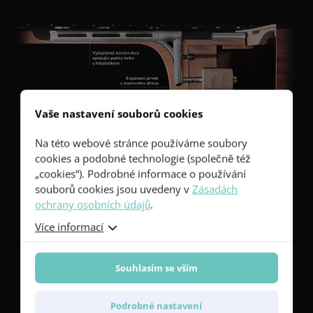
Vaše nastavení souborů cookies
Na této webové stránce používáme soubory
cookies a podobné technologie (společně též
„cookies“). Podrobné informace o používání
®
Zjistěte více o konstrukci Furch CNR System
Active
souborů cookies jsou uvedeny v
Zásadách
ochrany osobních údajů
.
Více informací
Souhlasím se vším
Kontrastní detaily
Podrobné nastavení