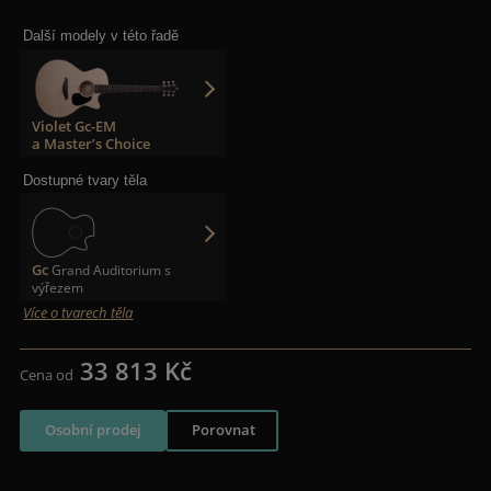
Další modely v této řadě
Violet Gc-EM
a Master’s Choice
Dostupné tvary těla
Gc
Grand Auditorium s
výřezem
Více o tvarech těla
33 813 Kč
Cena od
Osobní prodej
Porovnat