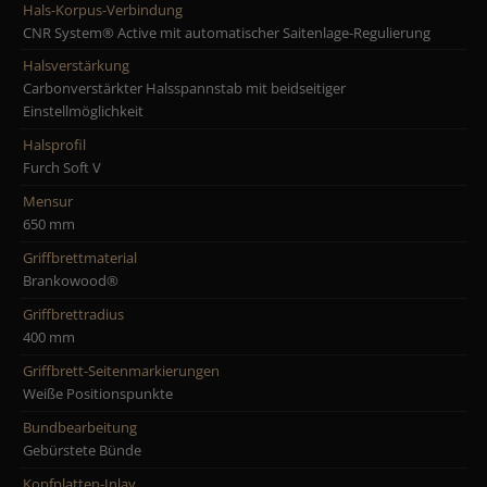
Hals-Korpus-Verbindung
CNR System® Active mit automatischer Saitenlage-Regulierung
Halsverstärkung
Carbonverstärkter Halsspannstab mit beidseitiger
Einstellmöglichkeit
Halsprofil
Furch Soft V
Mensur
650 mm
Griffbrettmaterial
Brankowood®
Griffbrettradius
400 mm
Griffbrett-Seitenmarkierungen
Weiße Positionspunkte
Bundbearbeitung
Gebürstete Bünde
Kopfplatten-Inlay