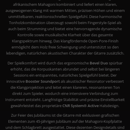
afrikanischem Mahagoni kombiniert und liefert einen klaren,
ausgewogenen Klang mit warmen Mitten, präzisen Höhen und einem
unmittelbaren, reaktionsschnellen Spielgefühl. Diese harmonische
Tonholzkombination überzeugt sowohl beim Fingerstyle-Spiel als
auch beim Strumming und bietet eine hervorragende dynamische
Kontrolle sowie musikalische Klarheit über das gesamte
Klangspektrum hinweg. Das klangfördernde Open-Pore-Finish
ermöglicht dem Holz freie Schwingung und unterstützt so den
lebendigen, natürlichen akustischen Charakter der Gitarre zusätzlich.
Der Spielkomfort wird durch das ergonomische
Bevel Duo
spürbar
erhöht, das die Korpuskanten abrundet und selbst bei längeren
Sessions ein entspanntes, natürliches Spielgefühl bietet. Der
innovative
Booster Soundport
als akustischer Resonator verbessert
die Klangprojektion und leitet einen klareren, resonanteren Ton
direkt zum Spieler, wodurch eine intensivere Verbindung zum
Instrument entsteht. Langfristige Stabilität und präzise Einstellbarkeit
gewährleistet das proprietäre
CNR System® Active
Halsdesign.
Zur Feier des Jubiläums ist die Gitarre mit exklusiven grafischen
Elementen zum 45-jährigen Jubiläum auf der Mahagoni-Kopfplatte
und dem Schlagbrett ausgestattet. Diese dezenten Designdetails sind