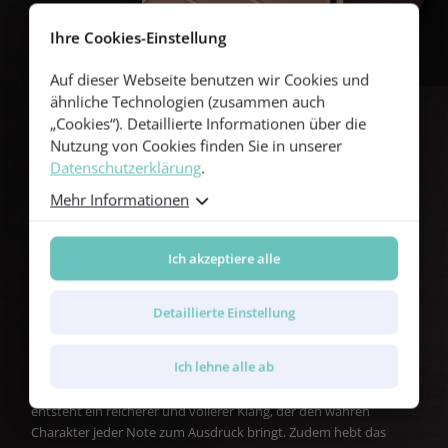
Ihre Cookies-Einstellung
Auf dieser Webseite benutzen wir Cookies und
ähnliche Technologien (zusammen auch
„Cookies“). Detaillierte Informationen über die
Nutzung von Cookies finden Sie in unserer
Lassen Sie jede Note
Datenschutzerklärung
.
erstrahlen mit Furchs
Mehr Informationen
resonanzförderndem
Ich akzeptiere alle
Finish
Detaillierte Einstellung
Jede Furch-Gitarre ist mit unserem einzigartig entwickelten,
Ich lehne alle ab
ultradünnen Lack versehen, der nicht nur schützt, sondern auch
die natürliche Resonanz Ihres Instruments verstärkt. Dadurch
entsteht ein reicherer und vollerer Klang, der den wahren
Charakter jeder Note zum Ausdruck bringt. Zudem hebt das