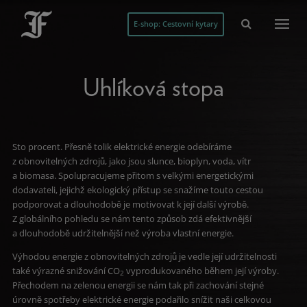
E-shop: Cestovní kytary
Uhlíková stopa
Sto procent. Přesně tolik elektrické energie odebíráme
z obnovitelných zdrojů, jako jsou slunce, bioplyn, voda, vítr
a biomasa. Spolupracujeme přitom s velkými energetickými
dodavateli, jejichž ekologický přístup se snažíme touto cestou
podporovat a dlouhodobě je motivovat k její další výrobě.
Z globálního pohledu se nám tento způsob zdá efektivnější
a dlouhodobě udržitelnější než výroba vlastní energie.
Výhodou energie z obnovitelných zdrojů je vedle její udržitelnosti
také výrazné snižování CO
vyprodukovaného během její výroby.
2
Přechodem na zelenou energii se nám tak při zachování stejné
úrovně spotřeby elektrické energie podařilo snížit naši celkovou