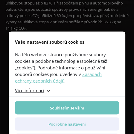
uhlíkovou stopu až o 83 %. Při započítání plynu a automobilového
paliva, které jsou součástí spotřeby provozních energií, pak dělá
celkový pokles CO
přibližně 60 %. Jen pro představu, při výrobě jedné
2
kytary se uhlíková stopa v průměru snížila z původních 35,3 kg na
14,1 kg CO
.
2
Vaše nastavení souborů cookies
Na této webové stránce používáme soubory
cookies a podobné technologie (společně též
Sledujte nás
„cookies“). Podrobné informace o používání
souborů cookies jsou uvedeny v
Zásadách
ochrany osobních údajů
.
Více informací
Kytary
Souhlasím se vším
Red Series
Yellow Series
Podrobné nastavení
Green Series