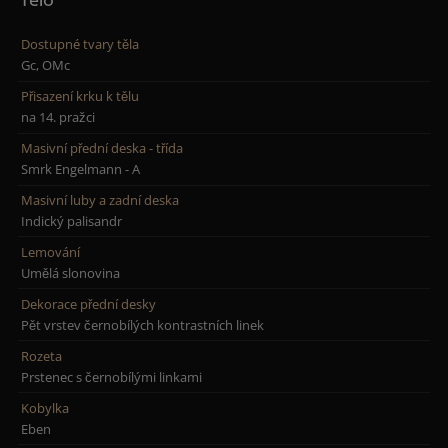
Dostupné tvary těla
Gc, OMc
Přisazení krku k tělu
na 14. pražci
Masivní přední deska - třída
Smrk Engelmann - A
Masivní luby a zadní deska
Indický palisandr
Lemování
Umělá slonovina
Dekorace přední desky
Pět vrstev černobílých kontrastních linek
Rozeta
Prstenec s černobílými linkami
Kobylka
Eben