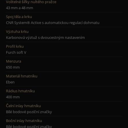
Volitelné šířky nultého pražce
43 mm a 48 mm
Spoj těla a krku
CNR System® Active s automatickou regulací dohmatu
Výztuha krku
Karbonová výztuž s dvoucestným nastavením
Profil krku
Furch soft V
Menzura
650 mm
Materiál hmatníku
Eben
Rádius hmatníku
400 mm
Čelní inlay hmatníku
Bílé bodové poziční značky
Boční inlay hmatníku
Bílé bodové poziční značky