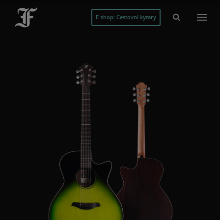
E-shop: Cestovní kytary