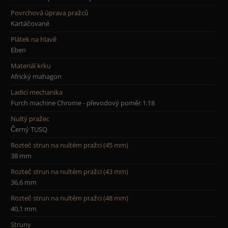
Povrchová úprava pražců
Kartáčované
Plátek na hlavě
Eben
Materiál krku
Africký mahagon
Ladicí mechanika
Furch machine Chrome - převodový poměr 1:18
Nultý pražec
Černý TUSQ
Rozteč strun na nultém pražci (45 mm)
38 mm
Rozteč strun na nultém pražci (43 mm)
36,6 mm
Rozteč strun na nultém pražci (48 mm)
40,1 mm
Struny