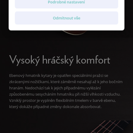
Podrobné nastavení
Odmítnout vše
Vysoký hráčský komfort
Ebenový hmatník kytary je opatřen speciálními pražci se
zkrácenými nožičkami, které záměrně nesahají až k jeho bočním
hranám. Nedochází tak k jejich případnému vylézání
způsobenému sesycháním hmatníku při nižší vlhkosti vzduchu.
Vzniklý prostor je vyplněn flexibilním tmelem v barvě ebenu,
který dokáže případné změny dokonale absorbovat.