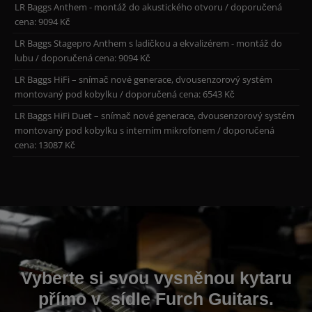
LR Baggs Anthem - montáž do akustického otvoru / doporučená
cena: 9094 Kč
LR Baggs Stagepro Anthem s ladičkou a ekvalizérem - montáž do
lubu / doporučená cena: 9094 Kč
LR Baggs HiFi – snímač nové generace, dvousenzorový systém
montovaný pod kobylku / doporučená cena: 6543 Kč
LR Baggs HiFi Duet – snímač nové generace, dvousenzorový systém
montovaný pod kobylku s interním mikrofonem / doporučená
cena: 13087 Kč
Vyberte si svou vysněnou kytaru
přímo v sídle Furch Guitars.