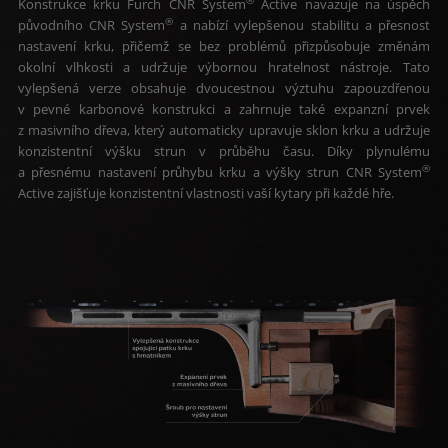
®
Konstrukce krku Furch CNR System
Active navazuje na úspěch
®
původního CNR System
a nabízí vylepšenou stabilitu a přesnost
nastavení krku, přičemž se bez problémů přizpůsobuje změnám
okolní vlhkosti a udržuje výbornou hratelnost nástroje. Tato
vylepšená verze obsahuje dvoucestnou výztuhu zapouzdřenou
v pevné karbonové konstrukci a zahrnuje také expanzní prvek
z masivního dřeva, který automaticky upravuje sklon krku a udržuje
konzistentní výšku strun v průběhu času. Díky plynulému
®
a přesnému nastavení průhybu krku a výšky strun CNR System
Active zajišťuje konzistentní vlastnosti vaší kytary při každé hře.