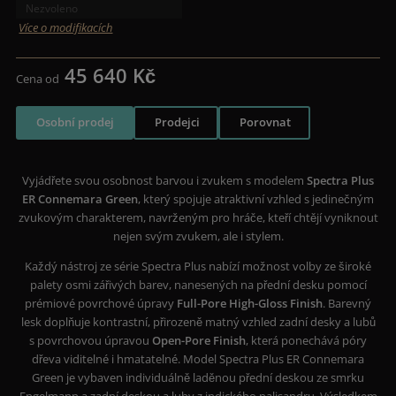
Nezvoleno
Více o modifikacích
45 640 Kč
Cena od
Osobní prodej
Prodejci
Porovnat
Vyjádřete svou osobnost barvou i zvukem s modelem
Spectra Plus
ER Connemara Green
, který spojuje atraktivní vzhled s jedinečným
zvukovým charakterem, navrženým pro hráče, kteří chtějí vyniknout
nejen svým zvukem, ale i stylem.
Každý nástroj ze série Spectra Plus nabízí možnost volby ze široké
palety osmi zářivých barev, nanesených na přední desku pomocí
prémiové povrchové úpravy
Full-Pore High-Gloss Finish
. Barevný
lesk doplňuje kontrastní, přirozeně matný vzhled zadní desky a lubů
s povrchovou úpravou
Open-Pore Finish
, která ponechává póry
dřeva viditelné i hmatatelné. Model Spectra Plus ER Connemara
Green je vybaven individuálně laděnou přední deskou ze smrku
Engelmann a zadní deskou a luby z indického palisandru. Výsledkem