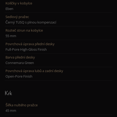
Kolíčky v kobylce
Eben
Sedlový pražec
Černý TUSQ s plnou kompenzací
Rozteč strun na kobylce
55 mm
Povrchová úprava přední desky
Full-Pore High-Gloss Finish
Barva přední desky
Connemara Green
Povrchová úprava lubů a zadní desky
Open-Pore Finish
Krk
Šířka nultého pražce
45 mm