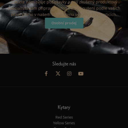
Zašlete nám svoje požadavky a náš zkušený produktový
specialista vám připraví nástroje k vyzkoušení podle vašich
přání přímo v našem showroomu ve Velkých Němčicích.
Osobní prodej
Sledujte nás
Kytary
Red Series
Yellow Series