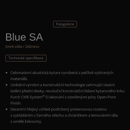
Fotogalerie
Blue SA
Smrk sitka / Zebrano
Technické specifikace
Celomasivní akustická kytara vyrobená z pečlivě vybíraných
materiálů.
Unikátní výrobní a konstrukční technologie zahrnující vlastní
ladění přední desky, revoluční konstrukční řešení kytarového krku
®
Furch CNR System
či lakování s otevřenými póry Open-Pore
Finish.
Decentní hřejivý vzhled podtržený prstencovou rozetou
s vykládáním z černého ořechu a chránítkem a lemováním těla
z umělé želvoviny.