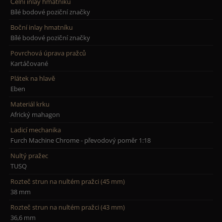
Čelní inlay hmatníku
Bílé bodové poziční značky
Boční inlay hmatníku
Bílé bodové poziční značky
Povrchová úprava pražců
Kartáčované
Plátek na hlavě
Eben
Materiál krku
Africký mahagon
Ladicí mechanika
Furch Machine Chrome - převodový poměr 1:18
Nultý pražec
TUSQ
Rozteč strun na nultém pražci (45 mm)
38 mm
Rozteč strun na nultém pražci (43 mm)
36,6 mm