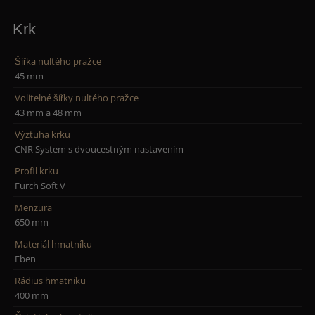
Krk
Šířka nultého pražce
45 mm
Volitelné šířky nultého pražce
43 mm a 48 mm
Výztuha krku
CNR System s dvoucestným nastavením
Profil krku
Furch Soft V
Menzura
650 mm
Materiál hmatníku
Eben
Rádius hmatníku
400 mm