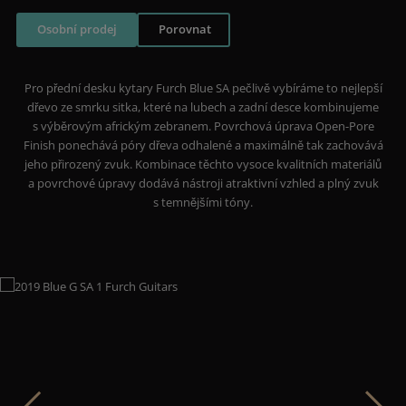
Osobní prodej
Porovnat
Pro přední desku kytary Furch Blue SA pečlivě vybíráme to nejlepší
dřevo ze smrku sitka, které na lubech a zadní desce kombinujeme
s výběrovým africkým zebranem. Povrchová úprava Open-Pore
Finish ponechává póry dřeva odhalené a maximálně tak zachovává
jeho přirozený zvuk. Kombinace těchto vysoce kvalitních materiálů
a povrchové úpravy dodává nástroji atraktivní vzhled a plný zvuk
s temnějšími tóny.