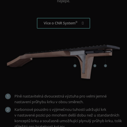
nejlépe.
®
Více o CNR System
Plně nastavitelná dvoucestná výztuha pro velmi jemné
nastavení průhybu krku v obou směrech.
Karbonové pouzdro s výjimečnou tuhostí udržující krk
v nastavené pozici po mnohem delší dobu než u standardních
konceptů krku a současně umožňující plynulý průhyb krku, tolik
důležitý pro hratelnost kytary.