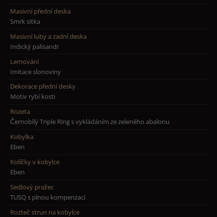
Masivní přední deska
Smrk sitka
Masivní luby a zadní deska
Indický palisandr
Lemování
Imitace slonoviny
Dekorace přední desky
Motiv rybí kosti
Rozeta
Černobílý Triple Ring s vykládáním ze zeleného abalonu
Kobylka
Eben
Kolíčky v kobylce
Eben
Sedlový pražec
TUSQ s plnou kompenzací
Rozteč strun na kobylce