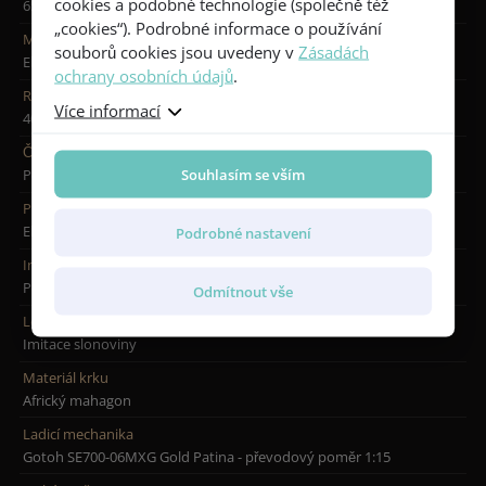
cookies a podobné technologie (společně též
650 mm
„cookies“). Podrobné informace o používání
Materiál hmatníku
souborů cookies jsou uvedeny v
Zásadách
Eben
ochrany osobních údajů
.
Rádius hmatníku
Více informací
400 mm
Čelní inlay hmatníku
Souhlasím se vším
Perleťové kosočtverce
Plátek na hlavě
Eben
Podrobné nastavení
Inlay hlavy
Perleťová lilie Oldtime
Odmítnout vše
Lemování hmatníku a hlavy
Imitace slonoviny
Materiál krku
Africký mahagon
Ladicí mechanika
Gotoh SE700-06MXG Gold Patina - převodový poměr 1:15