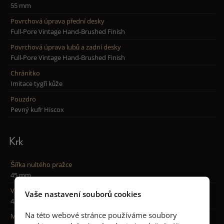
55 mm
Povrchová úprava přední desky
Full-Pore Vintage Hand-Brushed Finish
Povrchová úprava lubů a zadní desky
Full-Pore Vintage Hand-Brushed Finish
Chránítko
Imitace tygří kůže
Pouzdro
Pevný kufr Hiscox
Krk
Šířka nultého pražce
45 mm
Volitelné šířky nultého pražce
Vaše nastavení souborů cookies
43 mm a 48 mm
Na této webové stránce používáme soubory
Menzura