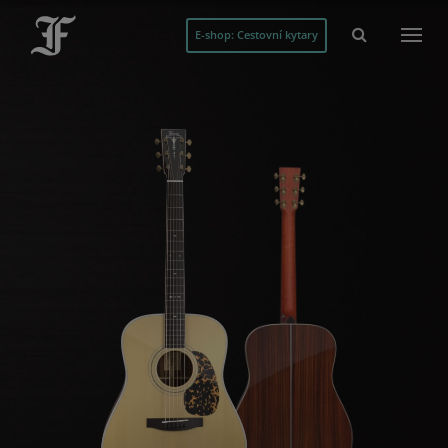
E-shop: Cestovní kytary