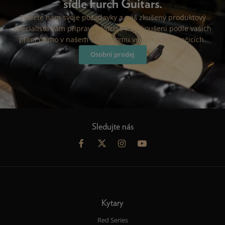
sídle Furch Guitars.
Zašlete nám svoje požadavky a náš zkušený produktový
specialista vám připraví nástroje k vyzkoušení podle vašich
přání přímo v našem showroomu ve Velkých Němčicích.
Osobní prodej
Sledujte nás
Kytary
Red Series