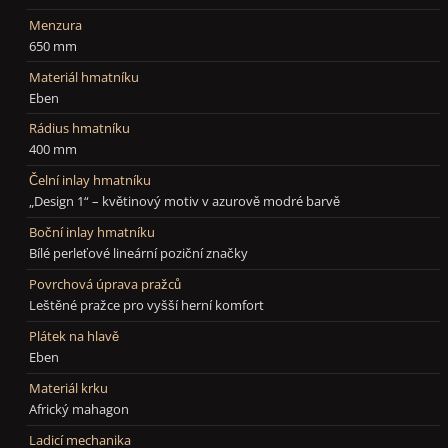
Menzura
650 mm
Materiál hmatníku
Eben
Rádius hmatníku
400 mm
Čelní inlay hmatníku
„Design 1“ – květinový motiv v azurově modré barvě
Boční inlay hmatníku
Bílé perleťové lineární poziční značky
Povrchová úprava pražců
Leštěné pražce pro vyšší herní komfort
Plátek na hlavě
Eben
Materiál krku
Africký mahagon
Ladicí mechanika