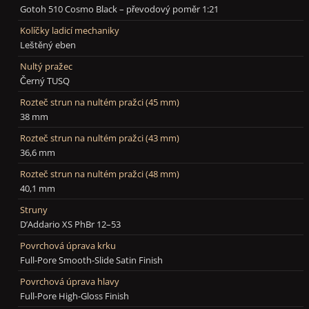
Gotoh 510 Cosmo Black – převodový poměr 1:21
Kolíčky ladicí mechaniky
Leštěný eben
Nultý pražec
Černý TUSQ
Rozteč strun na nultém pražci (45 mm)
38 mm
Rozteč strun na nultém pražci (43 mm)
36,6 mm
Rozteč strun na nultém pražci (48 mm)
40,1 mm
Struny
D’Addario XS PhBr 12–53
Povrchová úprava krku
Full-Pore Smooth-Slide Satin Finish
Povrchová úprava hlavy
Full-Pore High-Gloss Finish