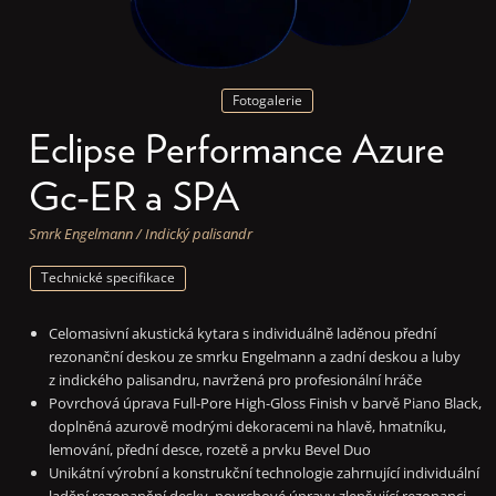
Fotogalerie
Eclipse Performance Azure
Gc-ER a SPA
Smrk Engelmann / Indický palisandr
Technické specifikace
Celomasivní akustická kytara s individuálně laděnou přední
rezonanční deskou ze smrku Engelmann a zadní deskou a luby
z indického palisandru, navržená pro profesionální hráče
Povrchová úprava Full-Pore High-Gloss Finish v barvě Piano Black,
doplněná azurově modrými dekoracemi na hlavě, hmatníku,
lemování, přední desce, rozetě a prvku Bevel Duo
Unikátní výrobní a konstrukční technologie zahrnující individuální
ladění rezonanční desky, povrchové úpravy zlepšující rezonanci