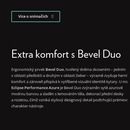
Více o snímačích
Extra komfort s Bevel Duo
Ergonomický prvek
Bevel Duo
, tvořený dvěma zkoseními – jedním
v oblasti předloktí a druhým v oblasti žeber – výrazně zvyšuje herní
komfort a zároveň přispívá k vytříbené vizuální identitě kytary. U mo
Eclipse Performance Azure
je Bevel Duo zvýrazněn sytě azurově
modrou barvou a sladěn s lemováním těla, dekorací přední desky
a rozetou, čímž vzniká stylový designový detail podtrhující prémiový
charakter nástroje.