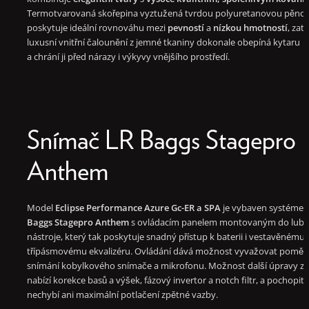
Termotvarovaná skořepina vyztužená tvrdou polyuretanovou pěno
poskytuje ideální rovnováhu mezi
pevností
a
nízkou hmotností
, zat
luxusní vnitřní čalounění z jemné tkaniny dokonale obepíná kytaru
a chrání ji před nárazy i výkyvy vnějšího prostředí.
Snímač LR Baggs Stagepro
Anthem
Model
Eclipse Performance Azure Gc-ER a SPA
je
vybaven systéme
Baggs Stagepro Anthem
s ovládacím panelem montovaným do lub
nástroje, který tak poskytuje snadný přístup k baterii i vestavěnému
třípásmovému ekvalizéru. Ovládání dává možnost vyvažovat poměr
snímání kobylkového snímače a mikrofonu. Možnost další úpravy z
nabízí korekce basů a výšek, fázový invertor a notch filtr, a pochopit
nechybí ani maximální potlačení zpětné vazby.