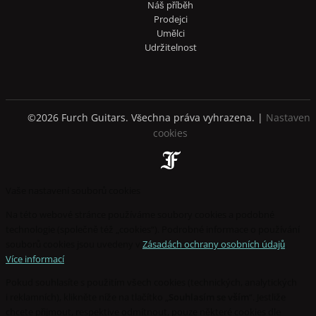
Náš příběh
Prodejci
Umělci
Udržitelnost
©2026 Furch Guitars. Všechna práva vyhrazena. |
Nastavení
cookies
Vaše nastavení souborů cookies
Na této webové stránce používáme soubory cookies a podobné
technologie (společně též „cookies“). Podrobné informace o používání
souborů cookies jsou uvedeny v
Zásadách ochrany osobních údajů
.
Více informací
Pokud souhlasíte s použitím všech cookies (technických, analytických
i reklamních), klikněte níže na tlačítko „
Souhlasím se vším
“. Jestliže
chcete přijmout, respektive odmítnout, pouze některé cookies dle