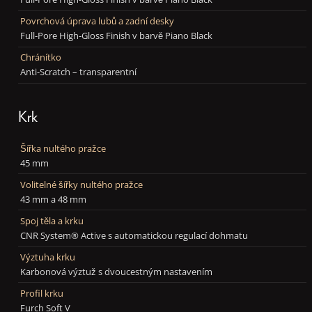
Povrchová úprava lubů a zadní desky
Full-Pore High-Gloss Finish v barvě Piano Black
Chránítko
Anti-Scratch – transparentní
Krk
Šířka nultého pražce
45 mm
Volitelné šířky nultého pražce
43 mm a 48 mm
Spoj těla a krku
CNR System® Active s automatickou regulací dohmatu
Výztuha krku
Karbonová výztuž s dvoucestným nastavením
Profil krku
Furch Soft V