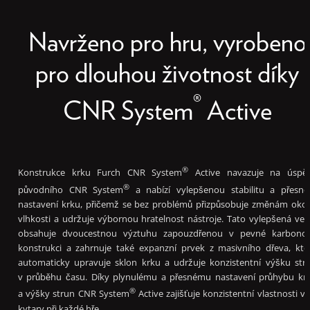
Navrženo pro hru, vyrobeno
pro dlouhou životnost díky
®
CNR System
Active
®
Konstrukce krku Furch CNR System
Active navazuje na úspě
®
původního CNR System
a nabízí vylepšenou stabilitu a přesno
nastavení krku, přičemž se bez problémů přizpůsobuje změnám okol
vlhkosti a udržuje výbornou hratelnost nástroje. Tato vylepšená ver
obsahuje dvoucestnou výztuhu zapouzdřenou v pevné karbono
konstrukci a zahrnuje také expanzní prvek z masivního dřeva, kte
automaticky upravuje sklon krku a udržuje konzistentní výšku str
v průběhu času. Díky plynulému a přesnému nastavení průhybu kr
®
a výšky strun CNR System
Active zajišťuje konzistentní vlastnosti va
kytary při každé hře.