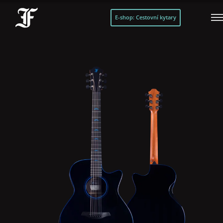
E-shop: Cestovní kytary