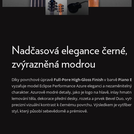
Nadčasová elegance černé,
zvýrazněná modrou
Díky povrchové úpravě
Full-Pore High-Gloss Finish
v barvě
Piano B
vyzařuje model Eclipse Performance Azure eleganci a nezaměnitelný
charakter. Azurově modré detaily, jako je logo na hlavě, inlay hmatní
lemování těla, dekorace přední desky, rozeta a prvek Bevel Duo, vytvá
precizní vizuální kontrast k černému povrchu. Výsledkem je vytříben
styl, který působí sebevědomě a prémiově.