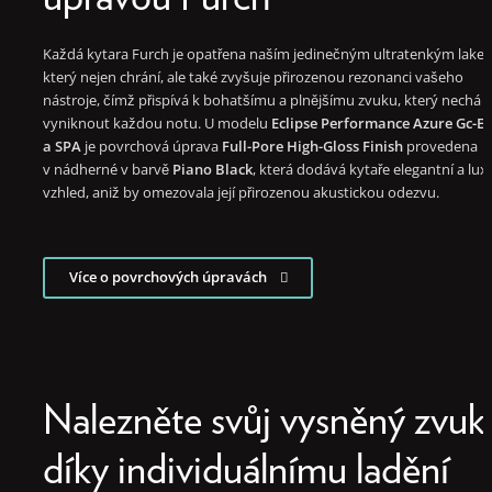
Každá kytara Furch je opatřena naším jedinečným ultratenkým lake
který nejen chrání, ale také zvyšuje přirozenou rezonanci vašeho
nástroje, čímž přispívá k bohatšímu a plnějšímu zvuku, který nechá
vyniknout každou notu. U modelu
Eclipse Performance Azure Gc-E
a SPA
je povrchová úprava
Full-Pore High-Gloss Finish
provedena
v nádherné v barvě
Piano Black
, která dodává kytaře elegantní a lux
vzhled, aniž by omezovala její přirozenou akustickou odezvu.
Více o povrchových úpravách
Nalezněte svůj vysněný zvuk
díky individuálnímu ladění