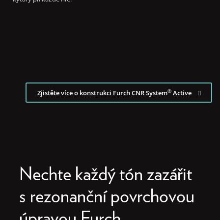
®
Zjistěte více o konstrukci Furch CNR System
Active
Nechte každý tón zazářit
s rezonanční povrchovou
úpravou Furch