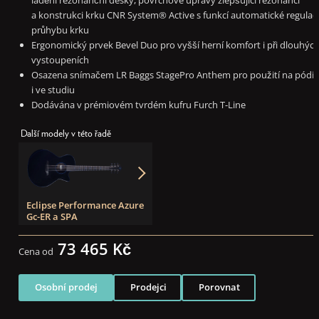
a konstrukci krku CNR System® Active s funkcí automatické regulac
průhybu krku
Ergonomický prvek Bevel Duo pro vyšší herní komfort i při dlouhýc
vystoupeních
Osazena snímačem LR Baggs StagePro Anthem pro použití na pódi
i ve studiu
Dodávána v prémiovém tvrdém kufru Furch T-Line
Další modely v této řadě
Eclipse Performance Azure
Gc-ER a SPA
73 465 Kč
Cena od
Osobní prodej
Prodejci
Porovnat