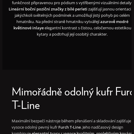
funkčnost připravenou pro pódium s vytříbenými vizuálními detaily.
Lineární boční poziční značky z bílé perleti
zajišťují jasnou orientaci 
jakýchkoli světelných podmínek a umožňují jistý pohyb po celém
hmatníku. Na přední straně hmatníku vytvářejí
azurově modré
květinové inlaye
elegantní kontrast s čistou, celočernou estetikou
kytary a podtrhují její osobitý charakter.
Mimořádně odolný kufr Fur
T-Line
Maximální bezpečí nástroje během přenášení a skladování zajišťuje
vysoce odolný pevný kufr
Furch T-Line
. Jeho nadčasový design
kombinuje
elegantní tvary
s
vysoce kvalitním, spolehlivým kování