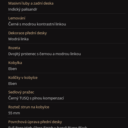
Masivní luby a zadní deska
Indický palisandr
Lemování
Černé s modrou kontrastní linkou
Dekorace přední desky
Modrá linka
Rozeta
Dvojitý prstenec s černou a modrou linkou
Kobylka
Eben
Kolíčky v kobylce
Eben
Sedlový pražec
Černý TUSQ s plnou kompenzací
Rozteč strun na kobylce
55 mm
Povrchová úprava přední desky
Full-Pore High-Gloss Finish v barvě Piano Black