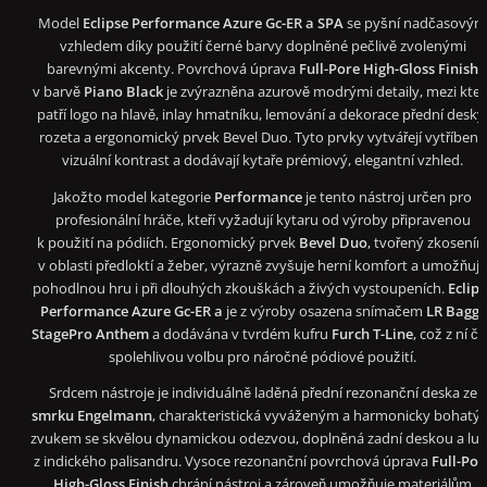
Model
Eclipse Performance Azure Gc-ER a SPA
se pyšní nadčasový
vzhledem díky použití černé barvy doplněné pečlivě zvolenými
barevnými akcenty. Povrchová úprava
Full-Pore High-Gloss Finish
v barvě
Piano Black
je zvýrazněna azurově modrými detaily, mezi kter
patří logo na hlavě, inlay hmatníku, lemování a dekorace přední desky
rozeta a ergonomický prvek Bevel Duo. Tyto prvky vytvářejí vytříbený
vizuální kontrast a dodávají kytaře prémiový, elegantní vzhled.
Jakožto model kategorie
Performance
je tento nástroj určen pro
profesionální hráče, kteří vyžadují kytaru od výroby připravenou
k použití na pódiích. Ergonomický prvek
Bevel Duo
, tvořený zkosení
v oblasti předloktí a žeber, výrazně zvyšuje herní komfort a umožňuj
pohodlnou hru i při dlouhých zkouškách a živých vystoupeních.
Eclips
Performance Azure Gc-ER a
je z výroby osazena snímačem
LR Baggs
StagePro Anthem
a dodávána v tvrdém kufru
Furch T-Line
, což z ní či
spolehlivou volbu pro náročné pódiové použití.
Srdcem nástroje je individuálně laděná přední rezonanční deska ze
smrku Engelmann
, charakteristická vyváženým a harmonicky bohatý
zvukem se skvělou dynamickou odezvou, doplněná zadní deskou a lu
z indického palisandru. Vysoce rezonanční povrchová úprava
Full-Por
High-Gloss Finish
chrání nástroj a zároveň umožňuje materiálům