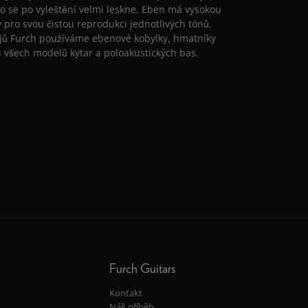
 se po vyleštění velmi leskne. Eben má vysokou
ý pro svou čistou reprodukci jednotlivých tónů.
ojů Furch používáme ebenové kobylky, hmatníky
 u všech modelů kytar a poloakustických bas.
Furch Guitars
Kontakt
Náš příběh