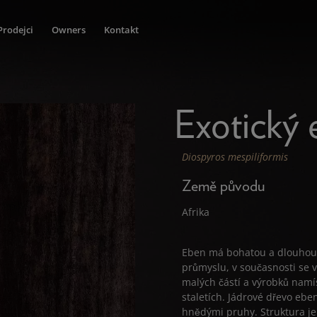
Prodejci
Owners
Kontakt
Exotický
Diospyros mespiliformis
Země původu
Afrika
Eben má bohatou a dlouhou h
průmyslu, v současnosti se 
malých částí a výrobků nam
staletích. Jádrové dřevo eb
hnědými pruhy. Struktura je