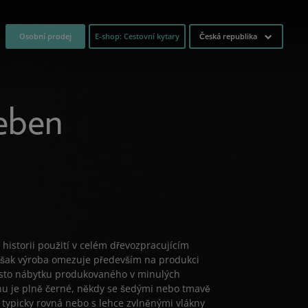
Osobní prodej
E-shop: Cestovní kytary
Česká republika
 eben
istorii použití v celém dřevozpracujícím
však výroba omezuje především na produkci
ísto nábytku produkovaného v minulých
enu je plně černé, někdy se šedými nebo tmavě
 typicky rovná nebo s lehce zvlněnými vlákny