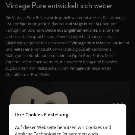
Vintage Pure entwickelt sich weiter
Die Vintage Pure Reihe wurde gezielt weiterentwickelt. Die bisherige
SM-Konfiguration geht in das neue
Vintage Pure EM
über und
verfügt nun über eine Decke aus
Engelmann-Fichte
, die für eine
verbesserte Ansprache und feinere klangliche Nuancen sorgt.
Gleichzeitig ergänzt das neue Modell
Vintage Pure MM
das Sortiment
und bietet eine Konstruktion vollständig aus afrikanischem
Mahagoni in Kombination mit einem Open-Pore Finish. Diese
Variante liefert einen warmen, fokussierten Klang und bewahrt
zugleich den minimalistischen, vom Vintage-Stil inspirierten
Charakter der Pure Reihe.
Ihre Cookies-Einstellung
Auf dieser Webseite benutzen wir Cookies und
ähnliche Technologien (zusammen auch