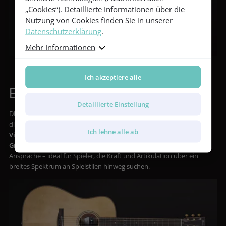
„Cookies“). Detaillierte Informationen über die
Nutzung von Cookies finden Sie in unserer
Datenschutzerklärung
.
Mehr Informationen
Ich akzeptiere alle
Erweiterung der klanglichen Vielfalt
Detaillierte Einstellung
Die Vintage Series wächst weiter mit neuen Tonholzkombinationen,
die ihre klanglichen Möglichkeiten erweitern. Das erweiterte Modell
Ich lehne alle ab
Vintage 3 AV
kombiniert Adirondack-Fichte mit
mexikanischem
Granadillo
und bietet mehr Headroom, Klarheit und dynamische
Ansprache – ideal für Spieler, die Kraft und Artikulation über ein
breites Spektrum an Spielstilen hinweg suchen.