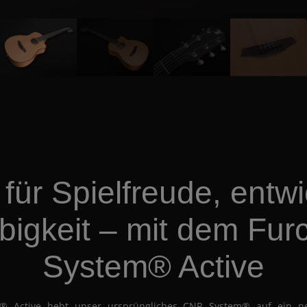
für Spielfreude, entwic
bigkeit – mit dem Fu
System® Active
 Active hebt unser ursprüngliches CNR System® auf ein n