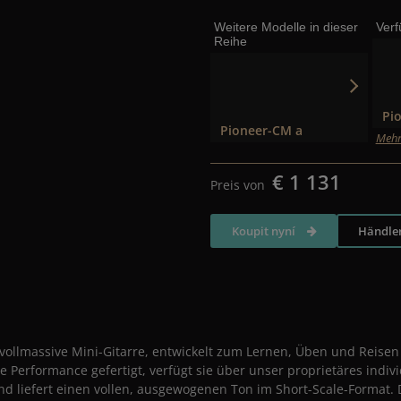
Weitere Modelle in dieser
Ver
Reihe
Pi
Pioneer-CM a
Mehr
€ 1 131
Preis von
Koupit nyní
Händle
e vollmassive Mini-Gitarre, entwickelt zum Lernen, Üben und Reis
 Performance gefertigt, verfügt sie über unser proprietäres indiv
d liefert einen vollen, ausgewogenen Ton im Short-Scale-Format.