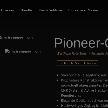
Über uns
Händler
Furch Einblicke
Kontaktieren Sie uns
Pioneer
Westliche Rote Zeder / Afrikanis
Technische Spezifikationen
Short-Scale-Reisegitarre au
Proprietäre Konstruktionsme
individuell abgestimmtes De
CNR System® Active Halskons
Regulierung
Elegante Optik mit schwarze
Hochwertiges Gigbag im Lie