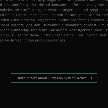
und Präzision für Spieler, die auf konstante Performance angewiese
mühelos an Luftfeuchtigkeitsveränderungen an und sorgt dabei
ich deine Gitarre immer genau so anfühlt und spielt, wie du es w
nden Halsspannstab, eingebettet in eine hochfeste Carbonstruk
ement ergänzt, das den Halswinkel automatisch anpasst, um d
werden aufwändige und teure Hals-Resets weitestgehend überflü
it an. Du kannst deine Einstellungen schnell und unkomplizier
as wirklich zählt: den puren Spielgenuss.
®
Find out more about Furch CNR System
Active