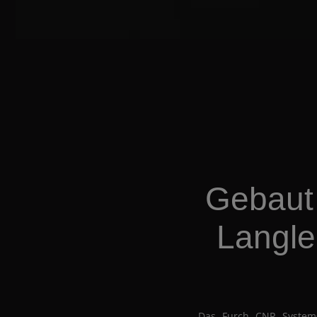
Gebaut 
Langle
Das Furch CNR System®