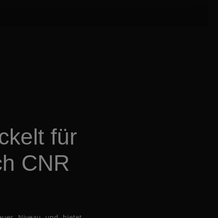
kelt für
rch CNR
eues Niveau und bietet