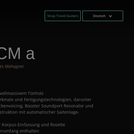
Shop Travel Guitars
Deutsch
-CM a
ches Mahagoni
s vollmassivem Tonholz
rkmale und Fertigungstechnologien, darunter
ckenvoicing, Booster Soundport Resonator und
truktion mit automatischer Saitenlage-
r Korpus-Einfassung und Rosette
ferumfang enthalten