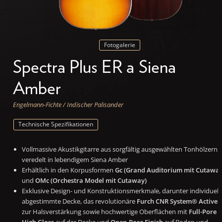
Fotogalerie
Spectra Plus ER a Siena
Amber
Engelmann-Fichte / Indischer Palisander
Technische Spezifikationen
Vollmassive Akustikgitarre aus sorgfältig ausgewählten Tonhölzern,
veredelt in lebendigem Siena Amber
Erhältlich in den Korpusformen
Gc (Grand Auditorium mit Cutaway
und
OMc (Orchestra Model mit Cutaway)
Exklusive Design- und Konstruktionsmerkmale, darunter individuell
abgestimmte Decke, das revolutionäre
Furch CNR System® Active
zur Halsverstärkung sowie hochwertige Oberflächen mit
Full-Pore
High Gloss
auf der Decke und
Open-Pore Finish
auf Boden und