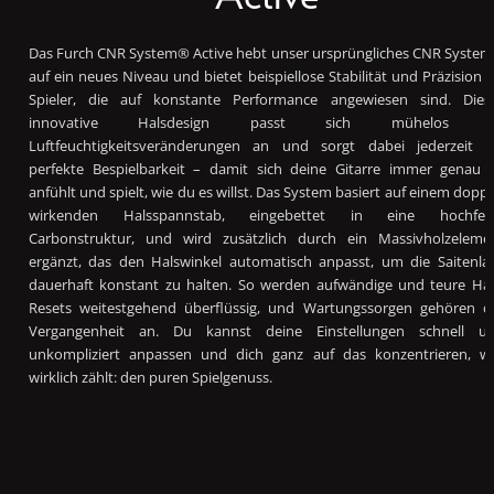
Das Furch CNR System® Active hebt unser ursprüngliches CNR Syste
auf ein neues Niveau und bietet beispiellose Stabilität und Präzision f
Spieler, die auf konstante Performance angewiesen sind. Dies
innovative Halsdesign passt sich mühelos a
Luftfeuchtigkeitsveränderungen an und sorgt dabei jederzeit f
perfekte Bespielbarkeit – damit sich deine Gitarre immer genau 
anfühlt und spielt, wie du es willst. Das System basiert auf einem doppe
wirkenden Halsspannstab, eingebettet in eine hochfes
Carbonstruktur, und wird zusätzlich durch ein Massivholzeleme
ergänzt, das den Halswinkel automatisch anpasst, um die Saitenla
dauerhaft konstant zu halten. So werden aufwändige und teure Hal
Resets weitestgehend überflüssig, und Wartungssorgen gehören d
Vergangenheit an. Du kannst deine Einstellungen schnell u
unkompliziert anpassen und dich ganz auf das konzentrieren, w
wirklich zählt: den puren Spielgenuss.