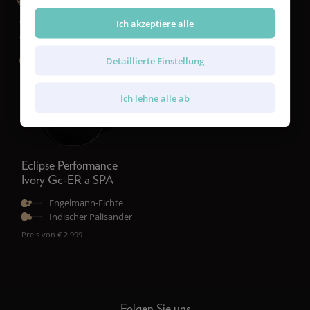
Ich akzeptiere alle
Detaillierte Einstellung
Ich lehne alle ab
Eclipse Performance
Ivory Gc-ER a SPA
Engelmann-Fichte
Indischer Palisander
Preis von € 2 999
Folgen Sie uns