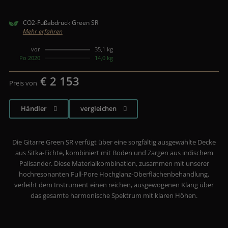
CO2-Fußabdruck Green SR
Mehr erfahren
vor
35,1 kg
Po 2020
14,0 kg
€ 2 153
Preis von
Händler
vergleichen
Die Gitarre Green SR verfügt über eine sorgfältig ausgewählte Decke
aus Sitka-Fichte, kombiniert mit Boden und Zargen aus indischem
Palisander. Diese Materialkombination, zusammen mit unserer
hochresonanten Full-Pore Hochglanz-Oberflächenbehandlung,
verleiht dem Instrument einen reichen, ausgewogenen Klang über
das gesamte harmonische Spektrum mit klaren Höhen.