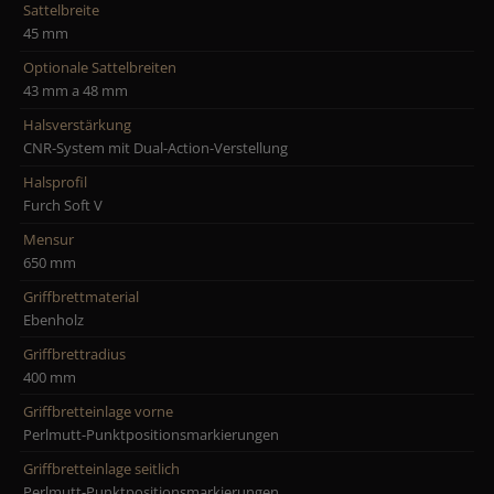
Sattelbreite
45 mm
Optionale Sattelbreiten
43 mm a 48 mm
Halsverstärkung
CNR-System mit Dual-Action-Verstellung
Halsprofil
Furch Soft V
Mensur
650 mm
Griffbrettmaterial
Ebenholz
Griffbrettradius
400 mm
Griffbretteinlage vorne
Perlmutt-Punktpositionsmarkierungen
Griffbretteinlage seitlich
Perlmutt-Punktpositionsmarkierungen