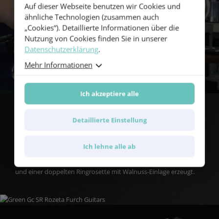
Auf dieser Webseite benutzen wir Cookies und
about our CNR System
ähnliche Technologien (zusammen auch
„Cookies“). Detaillierte Informationen über die
Nutzung von Cookies finden Sie in unserer
Datenschutzerklärung
.
Mehr Informationen
Ich akzeptiere alle
Detaillierte Einstellung
Stilvoll abgestimmt
Ich lehne alle ab
Das stilvolle Erscheinungsbild der Decke der Green SR wird durch
eine Kombination aus Einfassung aus künstlichem Schildpatt
und einer doppelten Ringrosette mit Walnuss-Einlage erzeugt.