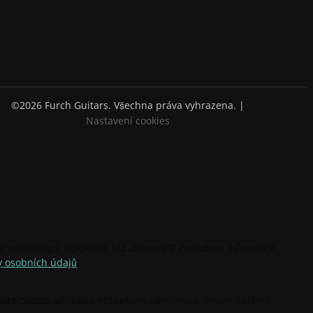
©2026 Furch Guitars. Všechna práva vyhrazena. |
Nastavení cookies
technologie (společně též „cookies“). Podrobné informace
 osobních údajů
.
stliže chcete přijmout, respektive odmítnout, pouze některé