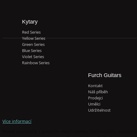
Kytary
Red Series
Yellow Series
Green Series
Blue Series
Violet Series
Rainbow Series
Furch Guitars
Kontakt
Náš příběh
Prodejci
Umělci
Udržitelnost
Více informací
Pokud souhlasíte s použitím všech cookies (technických, analytickýc