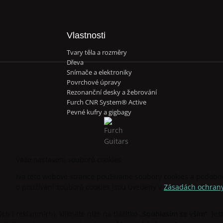
Vlastnosti
Tvary těla a rozměry
Dřeva
Snímače a elektroniky
Povrchové úpravy
Rezonanční desky a žebrování
Furch CNR System® Active
Pevné kufry a gigbagy
Vaše nastavení souborů cookies
Na této webové stránce používáme soubory cookies a podobné 
o používání souborů cookies jsou uvedeny v
Zásadách ochrany
h i reklamních), klikněte níže na tlačítko „
Souhlasím se vším
“. Je