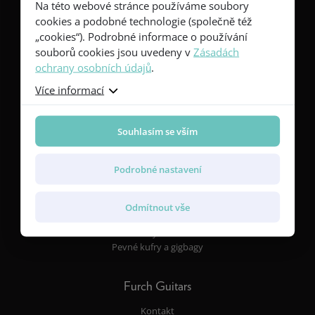
Na této webové stránce používáme soubory
Kytary
cookies a podobné technologie (společně též
Red Series
„cookies“). Podrobné informace o používání
Yellow Series
souborů cookies jsou uvedeny v
Zásadách
Green Series
ochrany osobních údajů
.
Blue Series
Violet Series
Více informací
Rainbow Series
Souhlasím se vším
Vlastnosti
Tvary těla a rozměry
Podrobné nastavení
Dřeva
Snímače a elektroniky
Povrchové úpravy
Odmítnout vše
Rezonanční desky a žebrování
Furch CNR System® Active
Pevné kufry a gigbagy
Furch Guitars
Kontakt