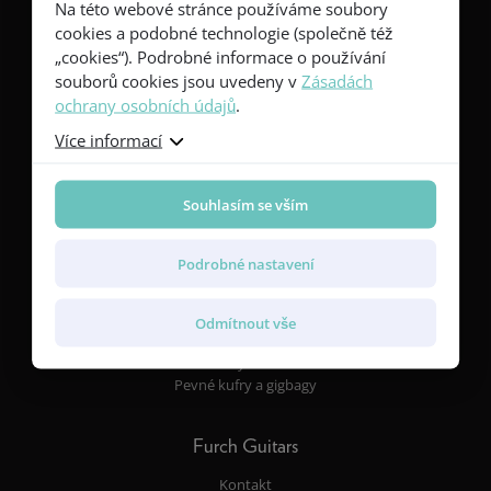
Na této webové stránce používáme soubory
Kytary
cookies a podobné technologie (společně též
Red Series
„cookies“). Podrobné informace o používání
Yellow Series
souborů cookies jsou uvedeny v
Zásadách
Green Series
ochrany osobních údajů
.
Blue Series
Violet Series
Více informací
Rainbow Series
Souhlasím se vším
Vlastnosti
Tvary těla a rozměry
Podrobné nastavení
Dřeva
Snímače a elektroniky
Povrchové úpravy
Odmítnout vše
Rezonanční desky a žebrování
Furch CNR System® Active
Pevné kufry a gigbagy
Furch Guitars
Kontakt