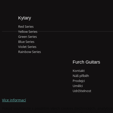
Kytary
Red Series
Yellow Series
Green Series
Blue Series
Violet Series
Rainbow Series
Furch Guitars
Kontakt
Náš příběh
Prodejci
Umělci
Udržitelnost
Více informací
Pokud souhlasíte s použitím všech cookies (technických, analytickýc