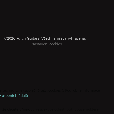
©2026 Furch Guitars. Všechna práva vyhrazena. |
Nastavení cookies
technologie (společně též „cookies“). Podrobné informace
 osobních údajů
.
stliže chcete přijmout, respektive odmítnout, pouze některé