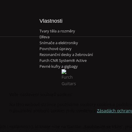
Vlastnosti
Tvary těla a rozměry
Dřeva
Snímače a elektroniky
Povrchové úpravy
Rezonanční desky a žebrování
Furch CNR System® Active
Pevné kufry a gigbagy
Vaše nastavení souborů cookies
Na této webové stránce používáme soubory cookies a podobné 
o používání souborů cookies jsou uvedeny v
Zásadách ochrany
h i reklamních), klikněte níže na tlačítko „
Souhlasím se vším
“. Je