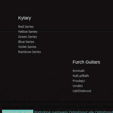
Kytary
Red Series
Yellow Series
Green Series
Blue Series
Violet Series
Rainbow Series
Furch Guitars
Kontakt
Náš příběh
Prodejci
Umělci
Udržitelnost
Pokud souhlasíte s použitím všech cookies (technických, analytickýc
cookies dle kategorií, klikněte níže na tlačítko „
Podrobné nastave
Souhlasím se vším
Podrobné nastavení
Odmítnout vše
Odmítnout