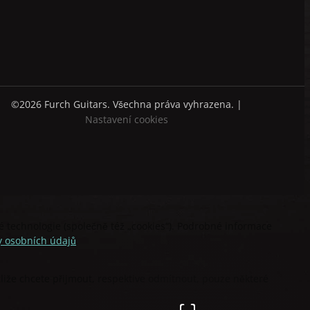
©2026 Furch Guitars. Všechna práva vyhrazena. |
Nastavení cookies
technologie (společně též „cookies“). Podrobné informace
 osobních údajů
.
stliže chcete přijmout, respektive odmítnout, pouze některé