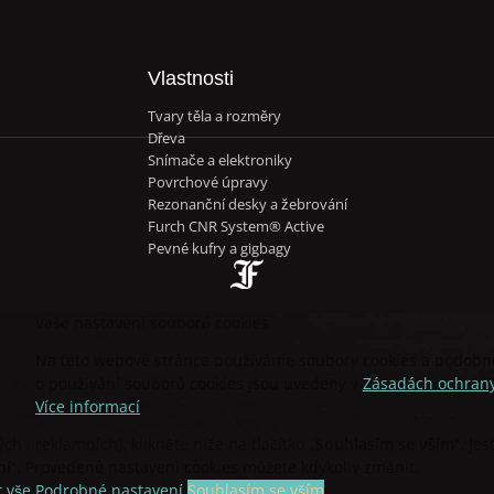
Vlastnosti
Tvary těla a rozměry
Dřeva
Snímače a elektroniky
Povrchové úpravy
Rezonanční desky a žebrování
Furch CNR System® Active
Pevné kufry a gigbagy
Vaše nastavení souborů cookies
Na této webové stránce používáme soubory cookies a podobné 
o používání souborů cookies jsou uvedeny v
Zásadách ochrany
Více informací
h i reklamních), klikněte níže na tlačítko „
Souhlasím se vším
“. Je
ní
“. Provedené nastavení cookies můžete kdykoliv změnit.
 vše
Podrobné nastavení
Souhlasím se vším