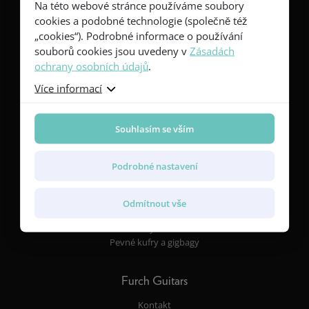
Na této webové stránce používáme soubory
Kytary
cookies a podobné technologie (společně též
Red Series
„cookies“). Podrobné informace o používání
Yellow Series
souborů cookies jsou uvedeny v
Zásadách
Green Series
ochrany osobních údajů
.
Blue Series
Violet Series
Více informací
Rainbow Series
Souhlasím se vším
Vlastnosti
Tvary těla a rozměry
Podrobné nastavení
Dřeva
Snímače a elektroniky
Povrchové úpravy
Odmítnout vše
Rezonanční desky a žebrování
Furch CNR System® Active
Pevné kufry a gigbagy
Furch Guitars
Kontakt