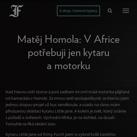
E-shop: Cestovní kytary
Matěj Homola: V Africe
potřebuji jen kytaru
a motorku
Nad hlavou svítí slunce a pod zadkem mi vrní malá motorka půjčená
od kamaráda v Nairobi. Za mnou sedí spolujezdkyně, se kterou jsem
jednou stopou projel už kus zeměkoule, a vzadu na rámu mám
přivázanou skládací kytaru Little Jane. A kolem je svět, který známe
z pořadů o zvířatech. Východní Afrika. Je na dohled, na dosah.
Tomuhle se říká ideální stav.
Kytaru Little Jane od firmy Furch jsem si vybral kvůli častému