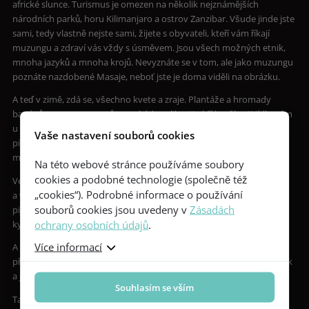
africké slunce. Turismus je omezen na několik nejznámějších
národních parků, horu Kilimanjaro a ostrov Zanzibar. Všude jinde jste
sami, tedy vlastně nejste sami, žijete s obyvateli, kteří vám říkají
muzungu a zdraví vás vždy s úsměvem. Jsou všech možných etnik,
mnoha jazyků a mnoha krojů. Nevyznáte se v tom, ale jako muzungu
poznáte nazdobené Masaje, neboť jste je doma viděli na obrázku.
A teď v zimě, zdá se, všechno kvete a zraje. Plantáže a hromady
banánů, manga, ananasů a avokáda velikosti obří hrušky. K jídlu vám
u stánku vydají ugali, velký kukuřičný knedlík. Přílohou jsou fazole,
Vaše nastavení souborů cookies
piri piry, tedy chilli omáčka, do níž pak máčíte hovězí, kozí a kuřecí
maso, pokud je tedy grilované a nikoliv dušené.
Na této webové stránce používáme soubory
cookies a podobné technologie (společně též
Ve městech a vesnicích se v lednicích chladí lokální značky piva
„cookies“). Podrobné informace o používání
a večer v hospodách hrají nahlas momentální africké hity. Rádi tady
souborů cookies jsou uvedeny v
Zásadách
pijí a rádi vás v baru přivítají. Tím víc, když zjistí, že máte s sebou
ochrany osobních údajů
.
kytaru.
Více informací
A pak je spousta míst, kde je ticho, protože tam není elektřina, jen
příroda. A v noci hvězdy, které bez světelného smogu září úplně jinak
a jsou tak nějak blíže.
Souhlasím se vším
Tak taková je Keňa a Tanzanie, vnímaná ze sedla motorky.