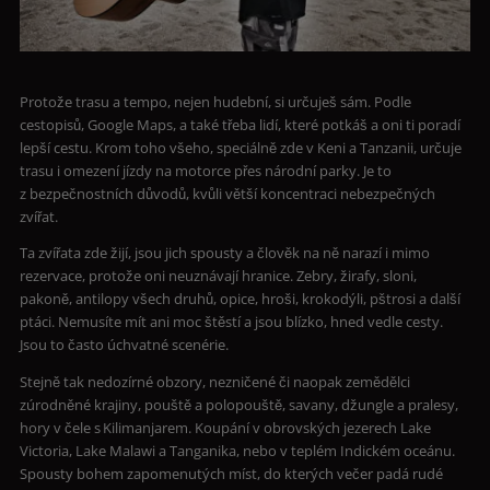
Protože trasu a tempo, nejen hudební, si určuješ sám. Podle
cestopisů, Google Maps, a také třeba lidí, které potkáš a oni ti poradí
lepší cestu. Krom toho všeho, speciálně zde v Keni a Tanzanii, určuje
trasu i omezení jízdy na motorce přes národní parky. Je to
z bezpečnostních důvodů, kvůli větší koncentraci nebezpečných
zvířat.
Ta zvířata zde žijí, jsou jich spousty a člověk na ně narazí i mimo
rezervace, protože oni neuznávají hranice. Zebry, žirafy, sloni,
pakoně, antilopy všech druhů, opice, hroši, krokodýli, pštrosi a další
ptáci. Nemusíte mít ani moc štěstí a jsou blízko, hned vedle cesty.
Jsou to často úchvatné scenérie.
Stejně tak nedozírné obzory, nezničené či naopak zemědělci
zúrodněné krajiny, pouště a polopouště, savany, džungle a pralesy,
hory v čele s Kilimanjarem. Koupání v obrovských jezerech Lake
Victoria, Lake Malawi a Tanganika, nebo v teplém Indickém oceánu.
Spousty bohem zapomenutých míst, do kterých večer padá rudé