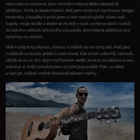
cestování na motorce, kam normální nástroj těžko bezpečně
přidělám. Tohle je ideální řešení. Měl jsem možnost navrhnout design
hmatníku, z loajality k práci jsem si tam nechal vyložit název naší
kapely. Hraje skvěle a dobře se mi drží v ruce, rychle se složí i rozloží
do batohu velikosti příručního zavazadla. Domyšlená záležitost pro
kytaristy na cestách.
Máš-li svůj stroj a kytaru, kterou si můžeš na ten stroj dát, máš jako
hudebník svobodu. Jedeš si, kam chceš, kde chceš, odbočíš, zastavíš,
zdržíš se na víc dní, abys mohl jenom sedět, koukat na nějakou krásu
a brnkat si. Kvůli tomuhle jsem si Little Jane pořídil. Plán, co dělat
a kam jet, můžeš změnit libovolně během vteřiny.