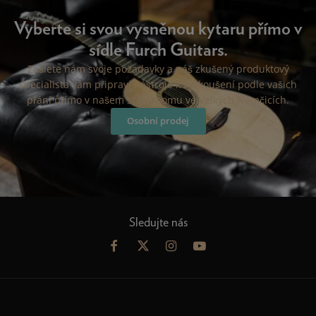
Vyberte si svou vysněnou kytaru přímo v
sídle Furch Guitars.
Zašlete nám svoje požadavky a náš zkušený produktový
specialista vám připraví nástroje k vyzkoušení podle vašich
přání přímo v našem showroomu ve Velkých Němčicích.
Osobní prodej
Sledujte nás