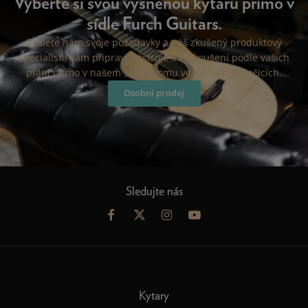
Vyberte si svou vysněnou kytaru přímo v
sídle Furch Guitars.
Zašlete nám svoje požadavky a náš zkušený produktový
specialista vám připraví nástroje k vyzkoušení podle vašich
přání přímo v našem showroomu ve Velkých Němčicích.
Osobní prodej
Sledujte nás
Kytary