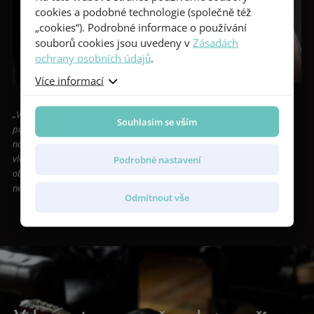
cookies a podobné technologie (společně též
„cookies“). Podrobné informace o používání
souborů cookies jsou uvedeny v
Zásadách
ochrany osobních údajů
.
Více informací
„Věříme, že Violet Deluxe Gc-SM dokonale reprezentuje naše odhodlání
Souhlasím se vším
posouvat hranice kytarového řemesla bez ohledu na cenovou kategorii
nástroje. Jsme přesvědčeni, že díky svým pokročilým ergonomickým
vlastnostem, prvotřídním materiálům a pečlivé konstrukci se stane
Podrobné nastavení
oblíbenou mezi hudebníky, kteří hledají pohodlí i v cenově
nejdostupnějším segmentu našeho portfolia,“
uzavírá Petr Furch.
Odmítnout vše