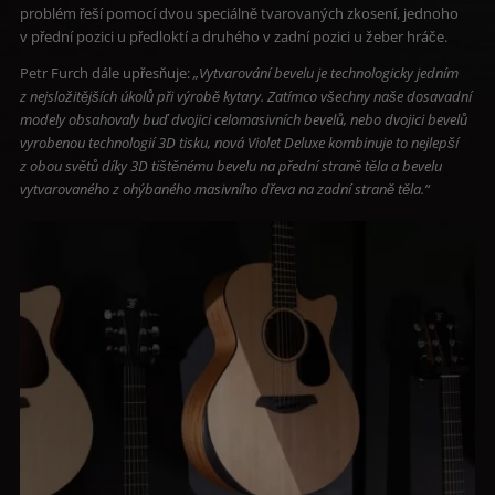
problém řeší pomocí dvou speciálně tvarovaných zkosení, jednoho
v přední pozici u předloktí a druhého v zadní pozici u žeber hráče.
Petr Furch dále upřesňuje:
„Vytvarování bevelu je technologicky jedním
z nejsložitějších úkolů při výrobě kytary. Zatímco všechny naše dosavadní
modely obsahovaly buď dvojici celomasivních bevelů, nebo dvojici bevelů
vyrobenou technologií 3D tisku, nová Violet Deluxe kombinuje to nejlepší
z obou světů díky 3D tištěnému bevelu na přední straně těla a bevelu
vytvarovaného z ohýbaného masivního dřeva na zadní straně těla.“