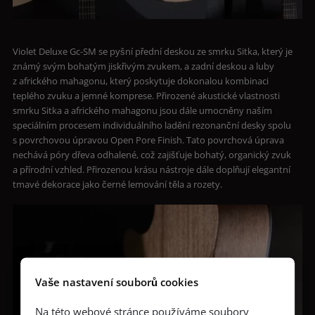
Violet Deluxe Gc-SM se pyšní přední deskou ze smrku Sitka, který je
známý svým bohatým jiskřivým zvukem, a zadní deskou a luby
z afrického mahagonu, který poskytuje dokonalou kombinaci
teplého zvuku a jemné komprese. Přirozené akustické vlastnosti
smrku Sitka a afrického mahagonu jsou dále umocněny naším
speciálním procesem individuálního ladění rezonanční desky spolu
s povrchovou úpravou Open Pore Finish. Tato povrchová úprava
nechává póry dřeva odhalené, což zajišťuje bohatý, organický zvuk
a přírodní vzhled. Přirozenou krásu nástroje dále doplňují elegantní
tmavé dekorace jako černé lemování těla a rozety.
Vaše nastavení souborů cookies
Na této webové stránce používáme soubory