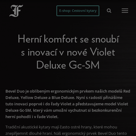
E-shop: Cestovní kytary
Herní komfort se snoubí
s inovací v nové Violet
Deluxe Gc-SM
Bevel Duo je oblíbeným ergonomickým prvkem našich modelů Red
Deluxe, Yellow Deluxe a Blue Deluxe. Nyní s radostí přinášíme
tuto inovaci poprvé i do řady Violet a představujeme model Violet
Deluxe Gc-SM, který vám umožní vychutnat si bezkonkurenční
herní pohodlí i v řade Violet.
Tradiční akustické kytary mají často ostré hrany, které mohou
znepříjemnit dlouhé hraní. Náš ergonomický prvek Bevel Duo tento