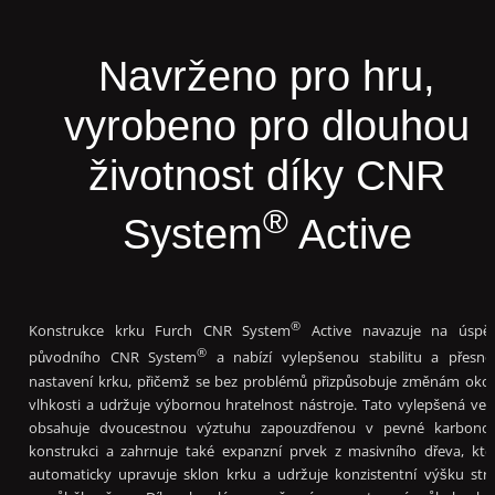
Navrženo pro hru,
vyrobeno pro dlouhou
životnost díky CNR
®
System
Active
®
Konstrukce krku Furch CNR System
Active navazuje na úspě
®
původního CNR System
a nabízí vylepšenou stabilitu a přesno
nastavení krku, přičemž se bez problémů přizpůsobuje změnám okol
vlhkosti a udržuje výbornou hratelnost nástroje. Tato vylepšená ver
obsahuje dvoucestnou výztuhu zapouzdřenou v pevné karbono
konstrukci a zahrnuje také expanzní prvek z masivního dřeva, kte
automaticky upravuje sklon krku a udržuje konzistentní výšku str