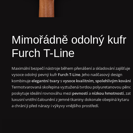
Mimořádně odolný kufr
Furch T-Line
Maximální bezpečí nástroje během přenášení a skladování zajišťuje
vysoce odolný pevný kufr
Furch T-Line
. Jeho nadčasový design
kombinuje
elegantní tvary
s
vysoce kvalitním, spolehlivým kování
Termotvarovaná skořepina vyztužená tvrdou polyuretanovou pěno
poskytuje ideální rovnováhu mezi
pevností
a
nízkou hmotností
, zat
luxusní vnitřní čalounění z jemné tkaniny dokonale obepíná kytaru
a chrání ji před nárazy i výkyvy vnějšího prostředí.