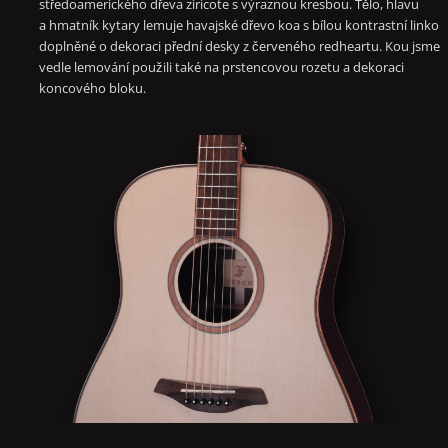
středoamerického dřeva ziricote s výraznou kresbou. Tělo, hlavu
a hmatník kytary lemuje havajské dřevo koa s bílou kontrastní linkou
doplněné o dekoraci přední desky z červeného redheartu. Kou jsme
vedle lemování použili také na prstencovou rozetu a dekoraci
koncového bloku.