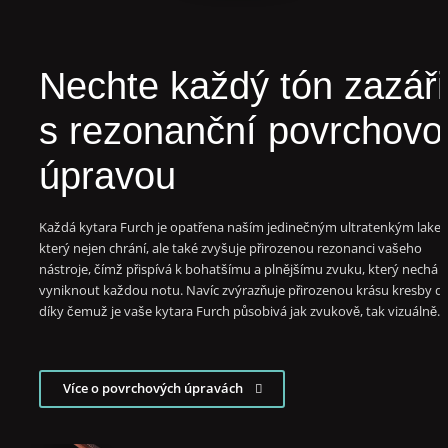
Nechte každý tón zazáři
s rezonanční povrchovo
úpravou
Každá kytara Furch je opatřena naším jedinečným ultratenkým lake
který nejen chrání, ale také zvyšuje přirozenou rezonanci vašeho
nástroje, čímž přispívá k bohatšímu a plnějšímu zvuku, který nechá
vyniknout každou notu. Navíc zvýrazňuje přirozenou krásu kresby dř
díky čemuž je vaše kytara Furch působivá jak zvukově, tak vizuálně.
Více o povrchových úpravách