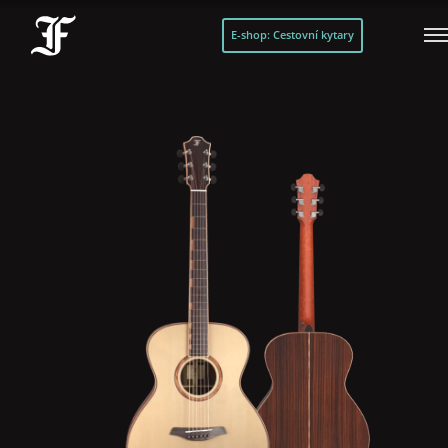
E-shop: Cestovní kytary