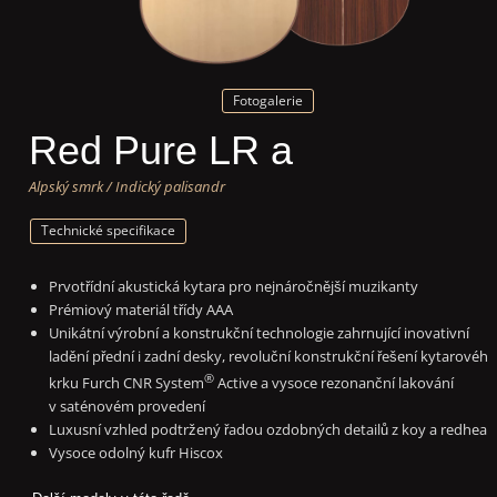
Fotogalerie
Red Pure LR a
Alpský smrk / Indický palisandr
Technické specifikace
Prvotřídní akustická kytara pro nejnáročnější muzikanty
Prémiový materiál třídy AAA
Unikátní výrobní a konstrukční technologie zahrnující inovativní
ladění přední i zadní desky, revoluční konstrukční řešení kytarového
®
krku Furch CNR System
Active a vysoce rezonanční lakování
v saténovém provedení
Luxusní vzhled podtržený řadou ozdobných detailů z koy a redhear
Vysoce odolný kufr Hiscox