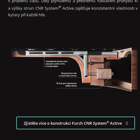
v průběhu času. Díky plynulému a přesnému nastavení průhybu kr
®
a výšky strun CNR System
Active zajišťuje konzistentní vlastnosti va
kytary při každé hře.
®
Zjistěte více o konstrukci Furch CNR System
Active