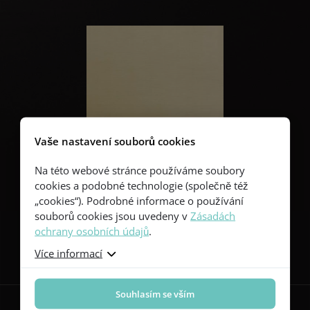
Vaše nastavení souborů cookies
Na této webové stránce používáme soubory
cookies a podobné technologie (společně též
„cookies“). Podrobné informace o používání
souborů cookies jsou uvedeny v
Zásadách
ochrany osobních údajů
.
Sledujte nás
Více informací
Souhlasím se vším