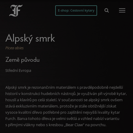
E-shop: Cestovní kytary
Alpský smrk
Picea abies
Země původu
Střední Evropa
Alpský smrk je rezonančním materiálem s pravděpodobně nejdelší
historií v konstrukci hudebních nástrojů. Je využíván při výrobě kytar,
houslí a klavírů po celá staletí. V současnosti se alpský smrk ovšem
stává exkluzivním materiálem, protože je stále obtížnější získat
vysoce kvalitní dřevo potřebné pro zajištění nejvyšší kvality kytar
Furch. Barva tohoto dřeva je velmi světlá a vzhled nabízí variantu
s přímými vlákny nebo s kresbou „Bear Claw“ na povrchu.