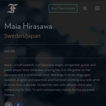
Shop Travel Guitars
Maia Hirasawa
Sweden/Japan
D32-SM
Maia – a half Swedish, half Japanese singer, songwriter, guitar and
piano player Maia Hirasawa, playing her D32-SM guitar on her
Japanese and Scandinavian tour. She sings in three languages,
Swedish, English and Japanese, and has been working as a solo artist
in more than a decade. Except her own solo-albums she is also
composing for film, TV and commercials, mainly for the Japanese
market.