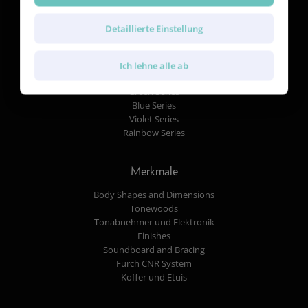
Detaillierte Einstellung
Gitarren
Red Series
Ich lehne alle ab
Yellow Series
Green Series
Blue Series
Violet Series
Rainbow Series
Merkmale
Body Shapes and Dimensions
Tonewoods
Tonabnehmer und Elektronik
Finishes
Soundboard and Bracing
Furch CNR System
Koffer und Etuis