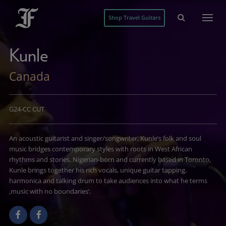
Shop Travel Guitars
Kunle
Canada
G24-CC CUT
An acoustic guitarist and singer/songwriter, Kunle’s folk and soul
music bridges contemporary styles with roots in West African
rhythms and stories. Nigerian-born and currently based in Toronto,
Kunle brings together his rich vocals, unique guitar tapping,
harmonica and talking drum to take audiences into what he terms
‚music with no boundaries‘.