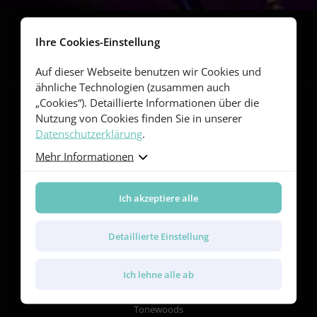
Folgen Sie uns
Ihre Cookies-Einstellung
Auf dieser Webseite benutzen wir Cookies und
ähnliche Technologien (zusammen auch
„Cookies“). Detaillierte Informationen über die
Nutzung von Cookies finden Sie in unserer
Datenschutzerklärung
.
Gitarren
Mehr Informationen
Red Series
Yellow Series
Green Series
Ich akzeptiere alle
Blue Series
Violet Series
Rainbow Series
Detaillierte Einstellung
Merkmale
Ich lehne alle ab
Body Shapes and Dimensions
Tonewoods