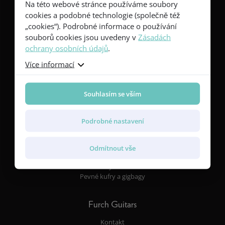
Na této webové stránce používáme soubory
Kytary
cookies a podobné technologie (společně též
Red Series
„cookies“). Podrobné informace o používání
Yellow Series
souborů cookies jsou uvedeny v
Zásadách
Green Series
ochrany osobních údajů
.
Blue Series
Violet Series
Více informací
Rainbow Series
Souhlasím se vším
Vlastnosti
Tvary těla a rozměry
Podrobné nastavení
Dřeva
Snímače a elektroniky
Povrchové úpravy
Odmítnout vše
Rezonanční desky a žebrování
Furch CNR System® Active
Pevné kufry a gigbagy
Furch Guitars
Kontakt